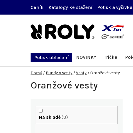
Přejít
Ceník
Katalogy ke stažení
Potisk a výšivka
na
obsah
NOVINKY
Trička
Pol
Potisk oblečení
Domů
/
Bundy a vesty
/
Vesty
/
Oranžové vesty
Oranžové vesty
P
o
Na skladě
3