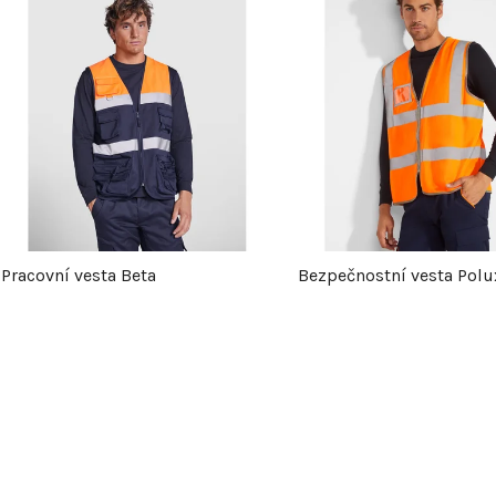
V
ý
p
s
p
Pracovní vesta Beta
Bezpečnostní vesta Polu
r
o
O
v
d
l
u
á