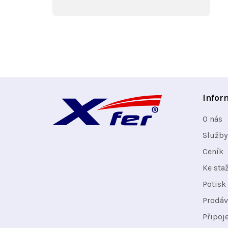
Z
Infor
á
O nás
p
Služby
Ceník
a
Ke sta
t
Potisk 
Prodáv
í
Připoj