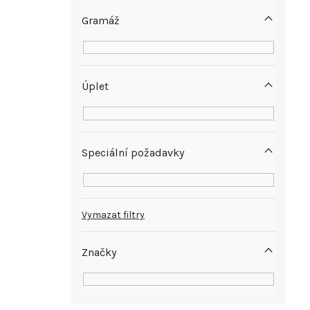
e
Gramáž
l
Úplet
Speciální požadavky
Vymazat filtry
Značky