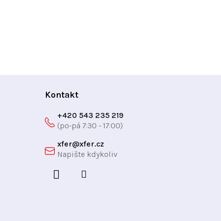
Kontakt
+420 543 235 219
xfer
@
xfer.cz