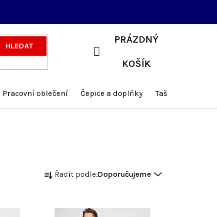
PRÁZDNÝ
HLEDAT
NÁKUPNÍ
KOŠÍK
KOŠÍK
Pracovní oblečení
Čepice a doplňky
Tašky a batohy
Ř
Řadit podle:
Doporučujeme
a