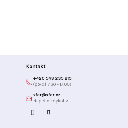
Kontakt
+420 543 235 219
xfer
@
xfer.cz