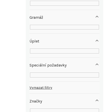
e
l
Gramáž
Úplet
Speciální požadavky
Vymazat filtry
Značky