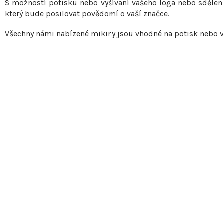
S možností potisku nebo vyšívaní vašeho loga nebo sdělení
p
který bude posilovat povědomí o vaší značce.
r
v
Všechny námi nabízené mikiny jsou vhodné na potisk nebo v
k
y
v
ý
p
i
s
u