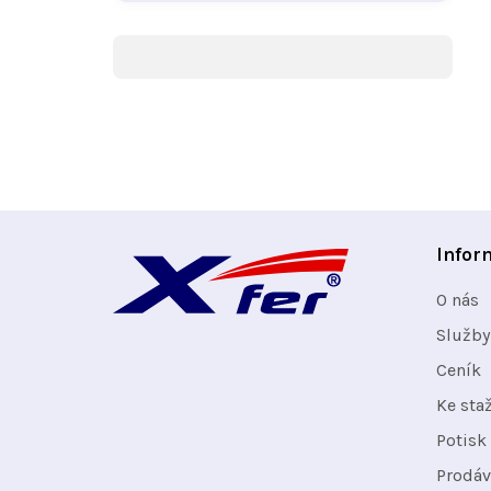
Z
Infor
á
O nás
p
Služby
Ceník
a
Ke sta
t
Potisk 
Prodáv