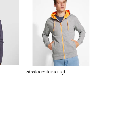
z
e
n
í
p
r
Pánská mikina Fuji
o
d
u
k