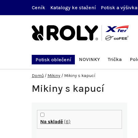
Přejít
Ceník
Katalogy ke stažení
Potisk a výšivka
na
obsah
NOVINKY
Trička
Pol
Potisk oblečení
Domů
/
Mikiny
/
Mikiny s kapucí
Mikiny s kapucí
P
o
Na skladě
6