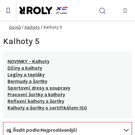
Přejít
na
Hledat
obsah
NÁK
KOŠ
Domů
/
Kalhoty
/
Kalhoty 5
Kalhoty 5
NOVINKY - Kalhoty
Džíny a kalhoty
Legíny a tepláky
Bermudy a šortky
Sportovní dresy a soupravy
Pracovní šortky a kalhoty
Reflexní kalhoty a šortky
Kalhoty a šortky s certifikátem ISO
Ř
V
Řadit podle:
Nejprodávanější