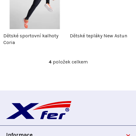
u
k
k
t
t
ů
Dětské sportovní kalhoty
Dětské tepláky New Astun
ů
Coria
4
položek celkem
O
v
l
á
d
Z
a
c
á
í
p
p
r
Informace