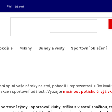
Přihlášení
okošile
Mikiny
Bundy a vesty
Sportovní oblečení
erá splní vaše nároky na styl, pohodlí i reprezentaci. Díky k
 akce i sportovní události. Využijte
možnost potisku či výšivk
 sportovní týmy
i
sportovní kluby
,
trička s vlastní značkou
,
t