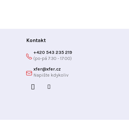
Kontakt
+420 543 235 219
xfer
@
xfer.cz