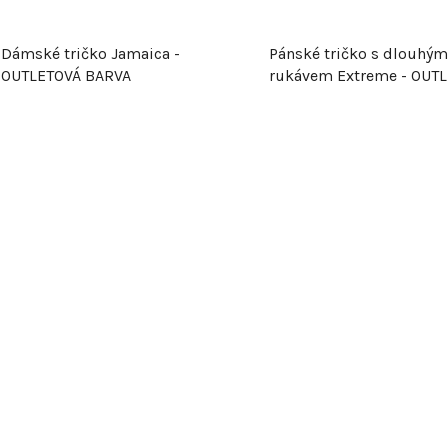
ů
Dámské tričko Jamaica -
Pánské tričko s dlouhým
OUTLETOVÁ BARVA
rukávem Extreme - OUT
BARVA
O
v
l
á
d
a
c
í
p
r
v