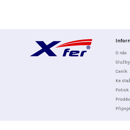
Z
Infor
á
O nás
p
Služby
Ceník
a
Ke sta
t
Potisk 
Prodáv
í
Připoj