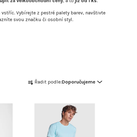
pit za velkoobchodní ceny
, a to
již od 1 ks
.
tříc. Vybírejte z pestré palety barev, navštivte
zníte svou značku či osobní styl.
Ř
Řadit podle:
Doporučujeme
a
z
e