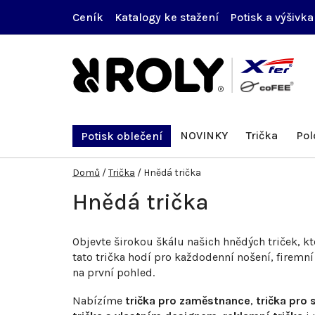
Přejít
Ceník
Katalogy ke stažení
Potisk a výšivka
na
obsah
NOVINKY
Trička
Pol
Potisk oblečení
Domů
/
Trička
/
Hnědá trička
Hnědá trička
Objevte širokou škálu našich hnědých triček, kt
tato trička hodí pro každodenní nošení, firemní
na první pohled.
Nabízíme
trička pro zaměstnance
,
trička pro