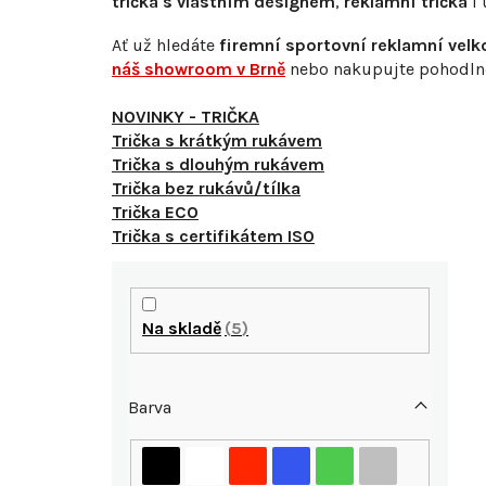
trička s vlastním designem
,
reklamní trička
i 
Ať už hledáte
firemní sportovní reklamní vel
náš showroom v Brně
nebo nakupujte pohodlně o
NOVINKY - TRIČKA
Trička s krátkým rukávem
Trička s dlouhým rukávem
Trička bez rukávů/tílka
Trička ECO
Trička s certifikátem ISO
P
o
Na skladě
5
s
Barva
t