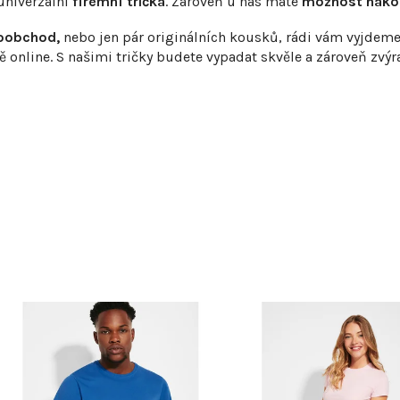
univerzální
firemní trička
. Zároveň u nás máte
možnost nakou
koobchod,
nebo jen pár originálních kousků, rádi vám vyjdeme vs
nline. S našimi tričky budete vypadat skvěle a zároveň zvýra
V
ý