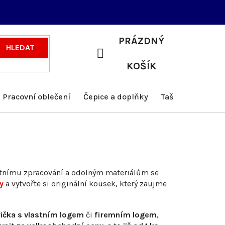
PRÁZDNÝ
HLEDAT
NÁKUPNÍ
KOŠÍK
KOŠÍK
Pracovní oblečení
Čepice a doplňky
Tašky a batohy
valitnímu zpracování a odolným materiálům se
y
a vytvořte si originální kousek, který zaujme
rička s vlastním logem
či
firemním logem
,