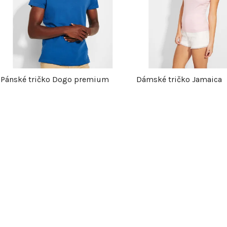
p
s
p
Pánské tričko Dogo premium
Dámské tričko Jamaica
r
o
d
u
k
t