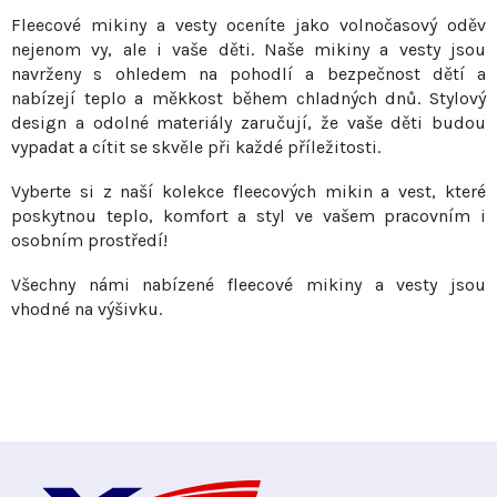
r
Fleecové mikiny a vesty oceníte jako volnočasový oděv
v
nejenom vy, ale i vaše děti. Naše mikiny a vesty jsou
navrženy s ohledem na pohodlí a bezpečnost dětí a
k
nabízejí teplo a měkkost během chladných dnů. Stylový
y
design a odolné materiály zaručují, že vaše děti budou
v
vypadat a cítit se skvěle při každé příležitosti.
ý
p
Vyberte si z naší kolekce fleecových mikin a vest, které
i
poskytnou teplo, komfort a styl ve vašem pracovním i
s
osobním prostředí!
u
Všechny námi nabízené fleecové mikiny a vesty jsou
vhodné na výšivku.
Z