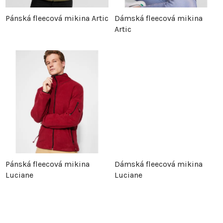
p
r
Pánská fleecová mikina Artic
Dámská fleecová mikina
Artic
r
o
o
d
d
u
u
k
k
t
t
ů
Pánská fleecová mikina
Dámská fleecová mikina
ů
Luciane
Luciane