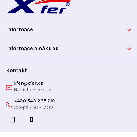
á
p
Informace
a
t
Informace o nákupu
í
Kontakt
xfer
@
xfer.cz
+420 543 235 219