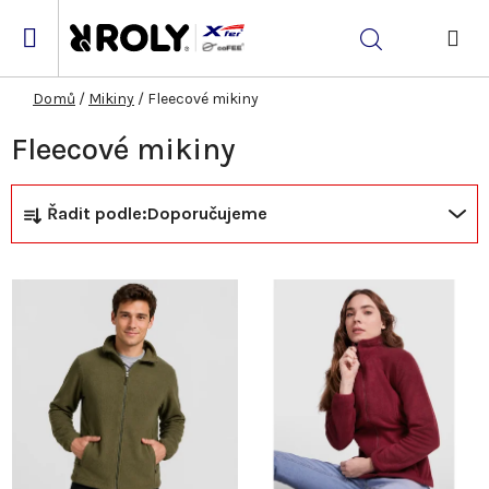
Přejít
na
Hledat
obsah
NÁK
KOŠ
Domů
/
Mikiny
/
Fleecové mikiny
Fleecové mikiny
Ř
V
Řadit podle:
Doporučujeme
a
ý
z
p
e
i
n
s
í
p