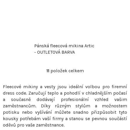
Pánská fleecová mikina Artic
- OUTLETOVÁ BARVA
11
položek celkem
O
v
Fleecové mikiny a vesty jsou ideální volbou pro firemní
l
dress code. Zaručují teplo a pohodlí v chladnějším počasí
á
a současně dodávají profesionální vzhled vašim
d
zaměstnancům. Díky různým stylům a možnostem
a
potisku nebo vyšívání můžete snadno přizpůsobit tyto
c
kousky potřebám vaší firmy a stanou se pevnou součástí
í
oděvů pro vaše zaměstnance.
p