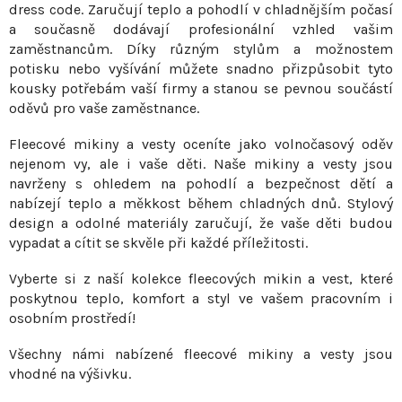
dress code. Zaručují teplo a pohodlí v chladnějším počasí
á
a současně dodávají profesionální vzhled vašim
d
zaměstnancům. Díky různým stylům a možnostem
a
potisku nebo vyšívání můžete snadno přizpůsobit tyto
c
kousky potřebám vaší firmy a stanou se pevnou součástí
í
oděvů pro vaše zaměstnance.
p
r
Fleecové mikiny a vesty oceníte jako volnočasový oděv
v
nejenom vy, ale i vaše děti. Naše mikiny a vesty jsou
navrženy s ohledem na pohodlí a bezpečnost dětí a
k
nabízejí teplo a měkkost během chladných dnů. Stylový
y
design a odolné materiály zaručují, že vaše děti budou
v
vypadat a cítit se skvěle při každé příležitosti.
ý
p
Vyberte si z naší kolekce fleecových mikin a vest, které
i
poskytnou teplo, komfort a styl ve vašem pracovním i
s
osobním prostředí!
u
Všechny námi nabízené fleecové mikiny a vesty jsou
vhodné na výšivku.