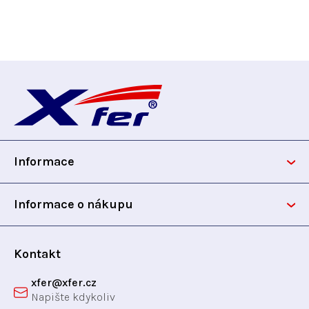
Z
á
p
Informace
a
t
Informace o nákupu
í
Kontakt
xfer
@
xfer.cz