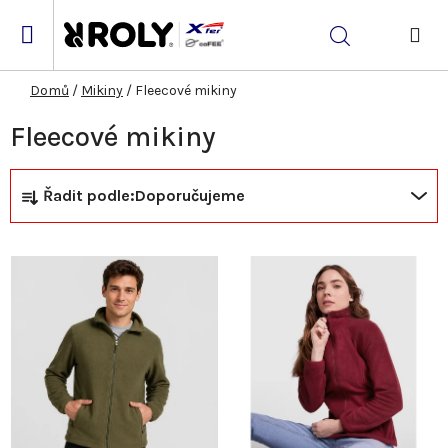
Přejít
na
Hledat
obsah
NÁK
KOŠ
Domů
/
Mikiny
/
Fleecové mikiny
Fleecové mikiny
Ř
V
Řadit podle:
Doporučujeme
a
ý
z
p
e
i
n
s
í
p