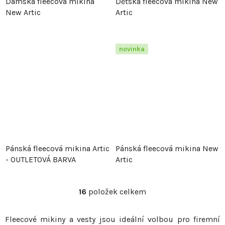
Dámská fleecová mikina
Dětská fleecová mikina New
New Artic
Artic
novinka
Pánská fleecová mikina Artic
Pánská fleecová mikina New
- OUTLETOVÁ BARVA
Artic
16
položek celkem
O
v
Fleecové mikiny a vesty jsou ideální volbou pro firemní
l