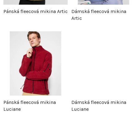
p
r
Pánská fleecová mikina Artic
Dámská fleecová mikina
Artic
r
o
o
d
d
u
u
k
k
t
t
ů
Pánská fleecová mikina
Dámská fleecová mikina
ů
Luciane
Luciane