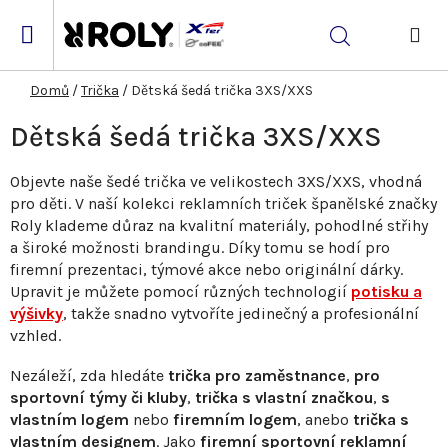
Přejít
na
Hledat
obsah
NÁK
KOŠ
Domů
/
Trička
/
Dětská šedá trička 3XS/XXS
Dětská šedá trička 3XS/XXS
Objevte naše šedé trička ve velikostech 3XS/XXS, vhodná
pro děti. V naší kolekci reklamních triček španělské značky
Roly klademe důraz na kvalitní materiály, pohodlné střihy
a široké možnosti brandingu. Díky tomu se hodí pro
firemní prezentaci, týmové akce nebo originální dárky.
Upravit je můžete pomocí různých technologií
potisku a
výšivky
, takže snadno vytvoříte jedinečný a profesionální
vzhled.
Nezáleží, zda hledáte
trička pro zaměstnance
,
pro
sportovní týmy či kluby
,
trička s vlastní značkou
,
s
vlastním logem
nebo
firemním logem
, anebo
trička s
vlastním designem
. Jako
firemní sportovní reklamní