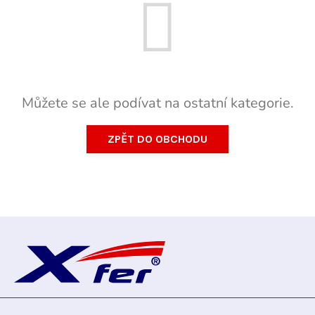
Můžete se ale podívat na ostatní kategorie.
ZPĚT DO OBCHODU
Z
á
p