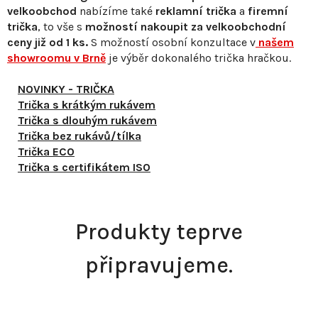
velkoobchod
nabízíme také
reklamní trička
a
firemní
trička
, to vše s
možností nakoupit za velkoobchodní
ceny již od 1 ks.
S
možností osobní konzultace v
našem
showroomu v Brně
je výběr dokonalého trička hračkou.
NOVINKY - TRIČKA
Trička s krátkým rukávem
Trička s dlouhým rukávem
Trička bez rukávů/tílka
Trička ECO
Trička s certifikátem ISO
Produkty teprve
připravujeme.