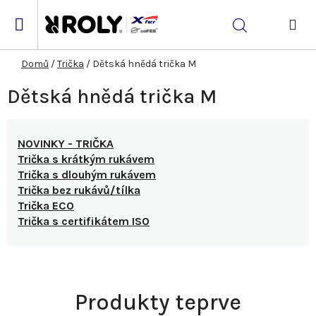
Přejít
na
Hledat
obsah
NÁK
KOŠ
Domů
/
Trička
/
Dětská hnědá trička M
Dětská hnědá trička M
NOVINKY - TRIČKA
Trička s krátkým rukávem
Trička s dlouhým rukávem
Trička bez rukávů/tílka
Trička ECO
Trička s certifikátem ISO
Produkty teprve