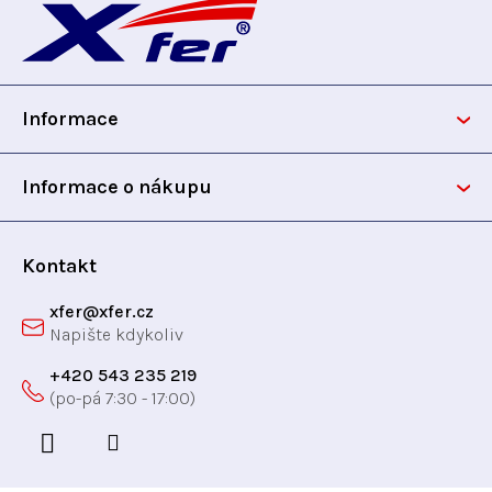
á
p
Informace
a
t
Informace o nákupu
í
Kontakt
xfer
@
xfer.cz
+420 543 235 219