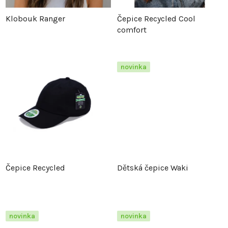
p
r
Klobouk Ranger
Čepice Recycled Cool
comfort
r
o
o
d
novinka
d
u
u
k
k
t
t
ů
Čepice Recycled
Dětská čepice Waki
ů
novinka
novinka