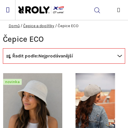
Přejít
na
Hledat
obsah
NÁK
KOŠ
Domů
/
Čepice a doplňky
/
Čepice ECO
Čepice ECO
Ř
V
Řadit podle:
Nejprodávanější
a
ý
z
p
novinka
e
i
n
s
í
p