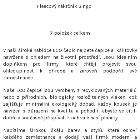
Fleecový nákrčník Singo
7
položek celkem
O
v
V naší široké nabídce ECO čepic najdete čepice a kšiltovky
l
navržené s ohledem na životní prostředí. Jsou ideálním
á
doplňkem pro firmy, které chtějí projevit svou
d
ohleduplnost k přírodě a zároveň podpořit své
a
zaměstnance.
c
í
Naše ECO čepice jsou vyrobeny z recyklovaných materiálů
p
nebo z přírodních, biologicky rozložitelných vláken, což
r
zajišťuje minimální ekologický dopad. Každý kousek je
v
navržen s důrazem na kvalitu a pohodlí, abyste se cítili
dobře a současně přispívali k ochraně naší planety.
k
y
Nabízíme širokou škálu barev a stylů, které osloví
v
každého zaměstnance a dodají vaší firmě moderní a