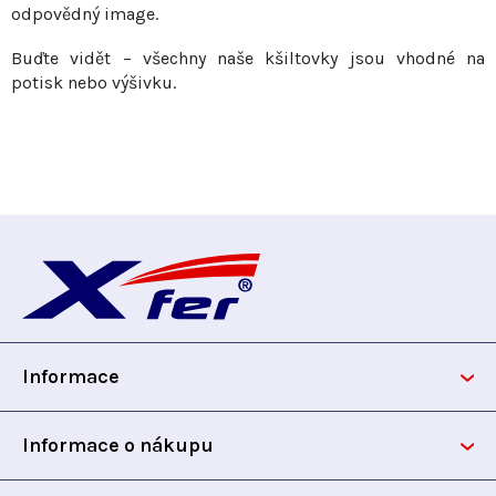
ý
odpovědný image.
p
i
Buďte vidět – všechny naše kšiltovky jsou vhodné na
s
potisk nebo výšivku.
u
Z
á
p
Informace
a
t
Informace o nákupu