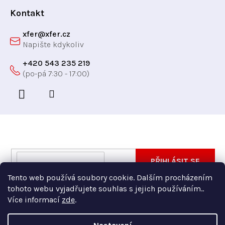
í
Kontakt
xfer
@
xfer.cz
+420 543 235 219
Odebírat newsletter
Vložte svůj e-mail a my vám budeme zasílat informace
E-
PŘIHLÁSIT SE
o nových produktech na našem e-shopu.
mail
Tento web používá soubory cookie. Dalším procházením
Vložením e-mailu souhlasíte s
podmínkami ochrany
tohoto webu vyjadřujete souhlas s jejich používáním..
osobních údajů
Více informací
zde
.