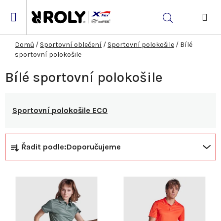
Přejít
na
Hledat
obsah
NÁK
KOŠ
Domů
/
Sportovní oblečení
/
Sportovní polokošile
/
Bílé
sportovní polokošile
Bílé sportovní polokošile
Sportovní polokošile ECO
Ř
V
Řadit podle:
Doporučujeme
a
ý
z
p
e
i