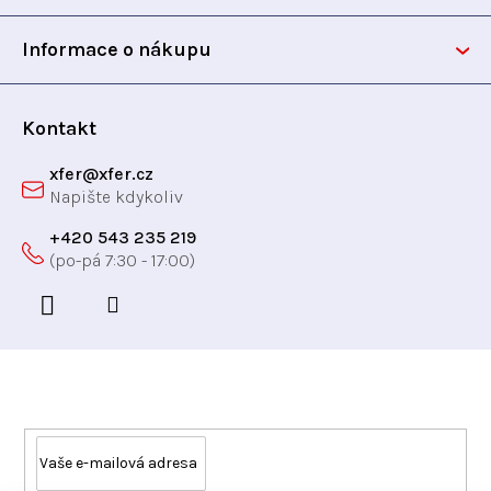
a
k
t
y
Informace o nákupu
v
í
ý
p
Kontakt
i
xfer
@
xfer.cz
s
u
+420 543 235 219
Odebírat newsletter