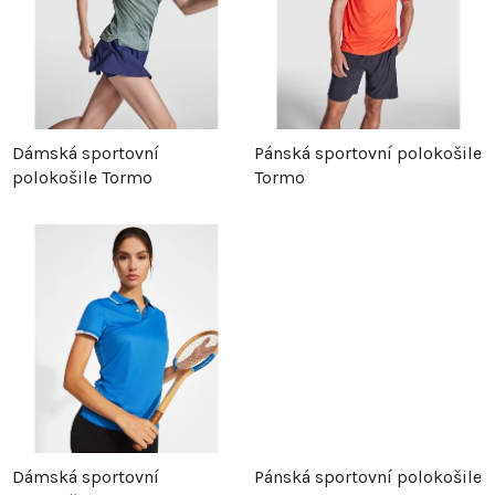
n
s
í
p
p
r
Dámská sportovní
Pánská sportovní polokošile
polokošile Tormo
Tormo
r
o
o
d
d
u
u
k
k
t
t
ů
Dámská sportovní
Pánská sportovní polokošile