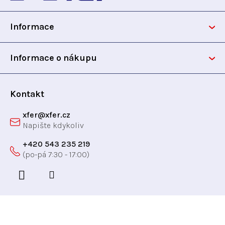
p
p
r
Informace
v
a
k
t
y
Informace o nákupu
v
í
ý
p
Kontakt
i
xfer
@
xfer.cz
s
u
+420 543 235 219
Odebírat newsletter