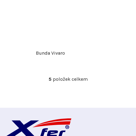
Bunda Vivaro
5
položek celkem
O
v
l
á
d
Z
a
c
á
í