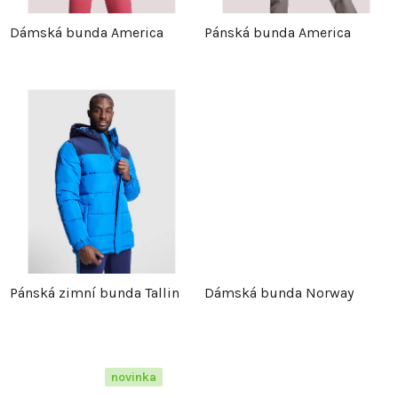
p
r
Dámská bunda America
Pánská bunda America
r
o
o
d
d
u
u
k
k
t
t
ů
Pánská zimní bunda Tallin
Dámská bunda Norway
ů
novinka