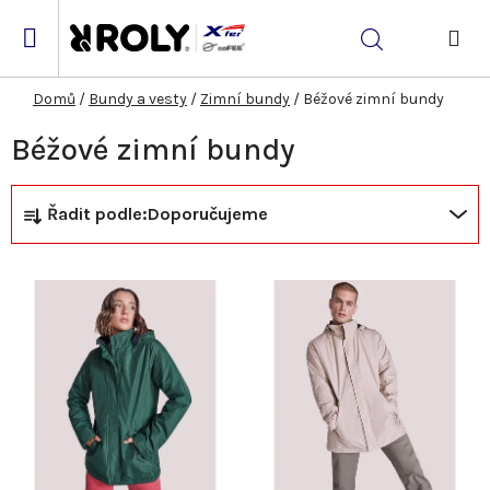
Přejít
na
Hledat
obsah
NÁK
KOŠ
Domů
/
Bundy a vesty
/
Zimní bundy
/
Béžové zimní bundy
Béžové zimní bundy
Ř
V
Řadit podle:
Doporučujeme
a
ý
z
p
e
i
n
s
í
p