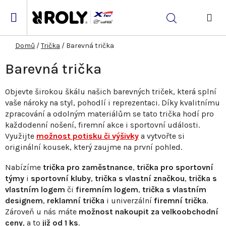
Přejít
na
Hledat
obsah
NÁK
KOŠ
Domů
/
Trička
/
Barevná trička
Barevná trička
Objevte širokou škálu našich barevných triček, která splní
vaše nároky na styl, pohodlí i reprezentaci. Díky kvalitnímu
zpracování a odolným materiálům se tato trička hodí pro
každodenní nošení, firemní akce i sportovní události.
Využijte
možnost potisku či výšivky
a vytvořte si
originální kousek, který zaujme na první pohled.
Nabízíme
trička pro zaměstnance
,
trička pro sportovní
týmy
i
sportovní kluby
,
trička s vlastní značkou
,
trička s
vlastním logem
či
firemním logem
,
trička s vlastním
designem
,
reklamní trička
i univerzální
firemní trička
.
Zároveň u nás máte
možnost nakoupit za velkoobchodní
ceny
, a to
již od 1 ks
.