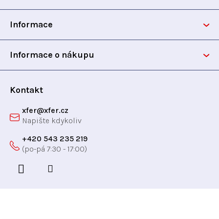
p
p
r
Informace
v
a
k
t
y
Informace o nákupu
v
í
ý
p
Kontakt
i
xfer
@
xfer.cz
s
u
+420 543 235 219
Odebírat newsletter