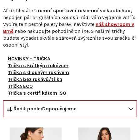
Ať už hledáte
firemní sportovní reklamní velkoobchod,
nebo jen pár originálních kousků, rádi vám vyjdeme vstříc.
Vybírejte z pestré palety barev, navštivte
náš showroom v
Brně
nebo nakupujte pohodlně online. S našimi tričky
budete vypadat skvěle a zároveň zvýrazníte svou značku či
osobní styl.
NOVINKY - TRIČKA
Trička s krátkým rukávem
Trička s dlouhým rukávem
Trička bez rukávů/tílka
Trička ECO
Trička s certifikátem ISO
Ř
V
Řadit podle:
Doporučujeme
a
ý
z
p