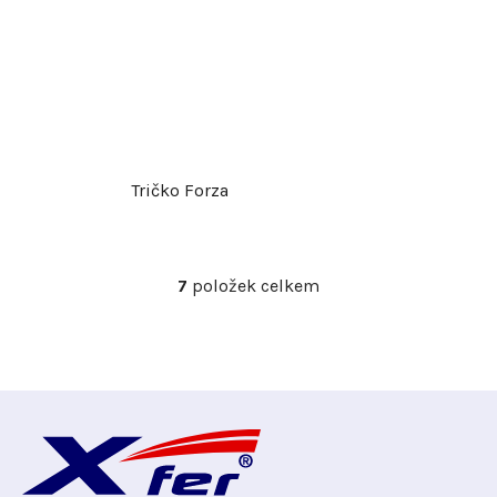
Tričko Forza
7
položek celkem
O
v
l
á
d
Z
a
c
á
í