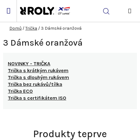
Přejít
na
Hledat
obsah
NÁK
KOŠ
Domů
/
Trička
/
3 Dámské oranžová
3 Dámské oranžová
NOVINKY - TRIČKA
Trička s krátkým rukávem
Trička s dlouhým rukávem
Trička bez rukávů/tílka
Trička ECO
Trička s certifikátem ISO
Produkty teprve