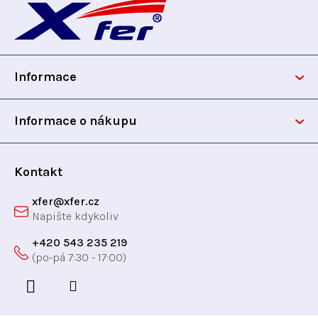
á
p
Informace
a
t
Informace o nákupu
í
Kontakt
xfer
@
xfer.cz
+420 543 235 219