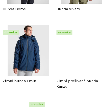
p
r
Bunda Dome
Bunda Vivaro
r
o
o
d
novinka
novinka
d
u
u
k
k
t
t
ů
Zimní bunda Emin
Zimní prošívaná bunda
ů
Kanzu
novinka