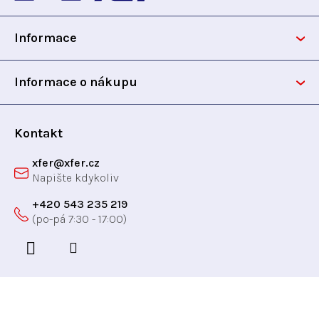
p
p
r
Informace
v
a
k
t
y
Informace o nákupu
v
í
ý
p
Kontakt
i
xfer
@
xfer.cz
s
u
+420 543 235 219
Odebírat newsletter