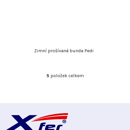
Zimní prošívaná bunda Pedi
5
položek celkem
O
v
l
á
d
Z
a
c
á
í