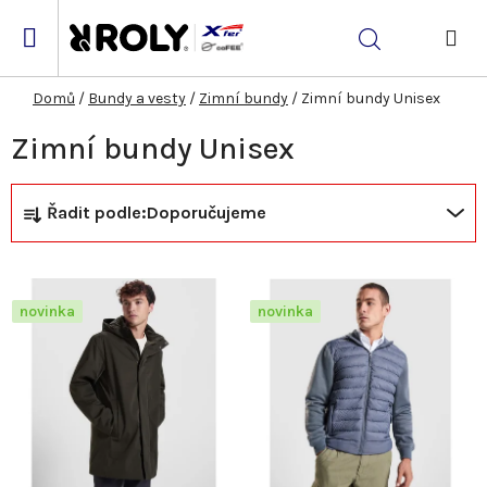
Přejít
na
Hledat
obsah
NÁK
KOŠ
Domů
/
Bundy a vesty
/
Zimní bundy
/
Zimní bundy Unisex
Zimní bundy Unisex
Ř
V
Řadit podle:
Doporučujeme
a
ý
z
p
novinka
novinka
e
i
n
s
í
p