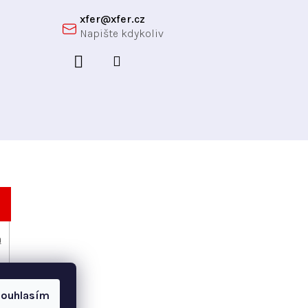
xfer
@
xfer.cz
h
ouhlasím