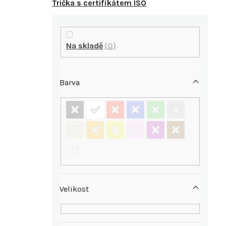
Trička s certifikátem ISO
P
o
Na skladě
0
s
Barva
t
r
a
n
n
Velikost
í