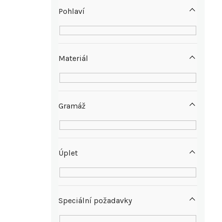
p
Pohlaví
a
n
Materiál
e
l
Gramáž
Úplet
Speciální požadavky