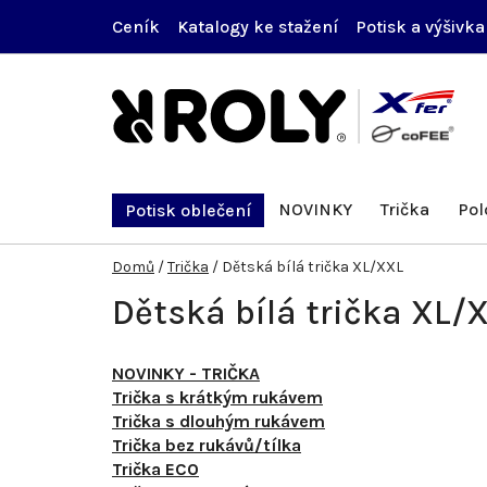
Přejít
Ceník
Katalogy ke stažení
Potisk a výšivka
na
obsah
NOVINKY
Trička
Pol
Potisk oblečení
Domů
/
Trička
/
Dětská bílá trička XL/XXL
Dětská bílá trička XL/
NOVINKY - TRIČKA
Trička s krátkým rukávem
Trička s dlouhým rukávem
Trička bez rukávů/tílka
Trička ECO