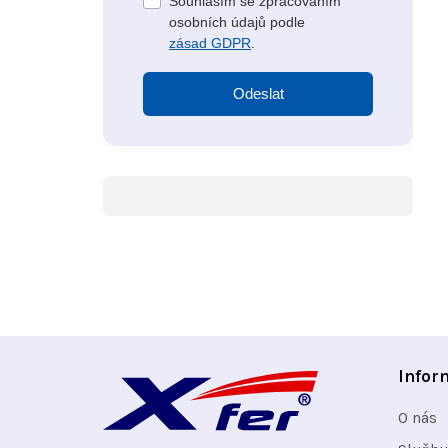
Souhlasím se zpracováním
osobních údajů podle
zásad GDPR
.
Odeslat
Z
Infor
á
O nás