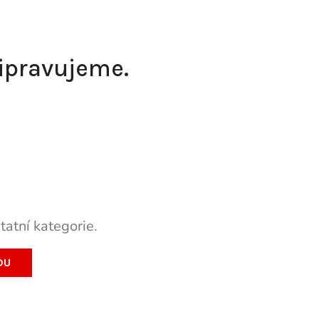
řipravujeme.
tatní kategorie.
DU