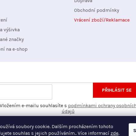
Doprava
Obchodní podmínky
žení
Vrácení zboží/Reklamace
a výšivka
ané značky
ení na e-shop
nformace o nových produktech na našem e-shopu.
E-
PŘIHLÁSIT SE
mail
Vložením e-mailu souhlasíte s
podmínkami ochrany osobníc
údajů
oužívá soubory cookie. Dalším procházením tohoto
S
ujete souhlas s jejich používáním.. Více informací
zde
.