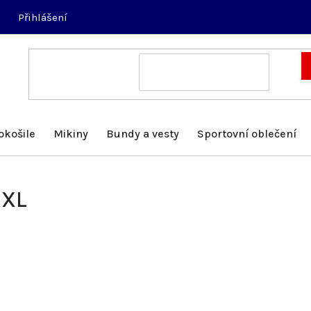
Přihlášení
okošile
Mikiny
Bundy a vesty
Sportovní oblečení
XXL