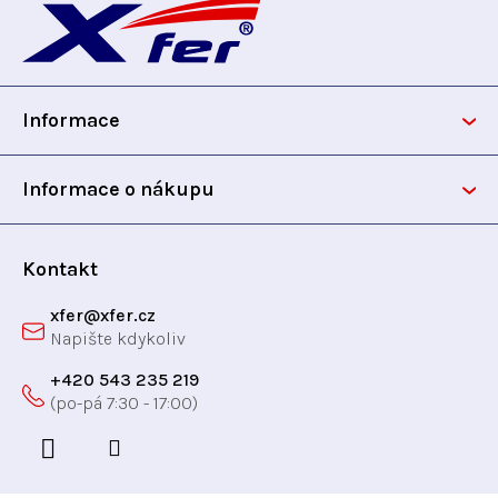
á
p
Informace
a
t
Informace o nákupu
í
Kontakt
xfer
@
xfer.cz
+420 543 235 219