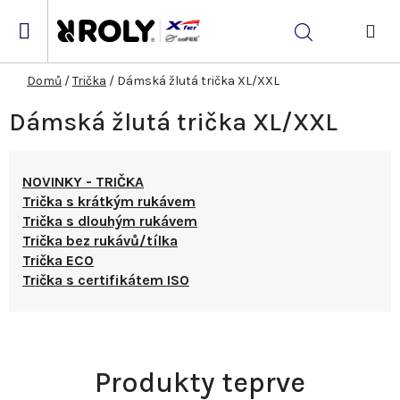
Přejít
na
Hledat
obsah
NÁK
KOŠ
Domů
/
Trička
/
Dámská žlutá trička XL/XXL
Dámská žlutá trička XL/XXL
NOVINKY - TRIČKA
Trička s krátkým rukávem
Trička s dlouhým rukávem
Trička bez rukávů/tílka
Trička ECO
Trička s certifikátem ISO
Produkty teprve