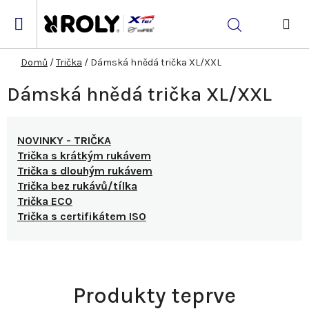
Přejít
na
Hledat
obsah
NÁK
KOŠ
Domů
/
Trička
/
Dámská hnědá trička XL/XXL
Dámská hnědá trička XL/XXL
NOVINKY - TRIČKA
Trička s krátkým rukávem
Trička s dlouhým rukávem
Trička bez rukávů/tílka
Trička ECO
Trička s certifikátem ISO
Produkty teprve