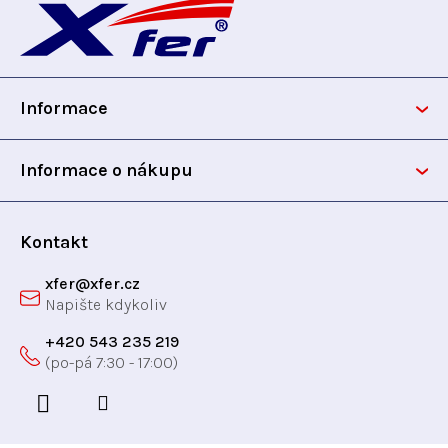
á
p
Informace
a
t
Informace o nákupu
í
Kontakt
xfer
@
xfer.cz
+420 543 235 219