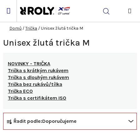
Přejít
na
Hledat
obsah
NÁK
KOŠ
Domů
/
Trička
/
Unisex žlutá trička M
Unisex žlutá trička M
NOVINKY - TRIČKA
Trička s krátkým rukávem
Trička s dlouhým rukávem
Trička bez rukávů/tílka
Trička ECO
Trička s certifikátem ISO
Ř
V
Řadit podle:
Doporučujeme
a
ý