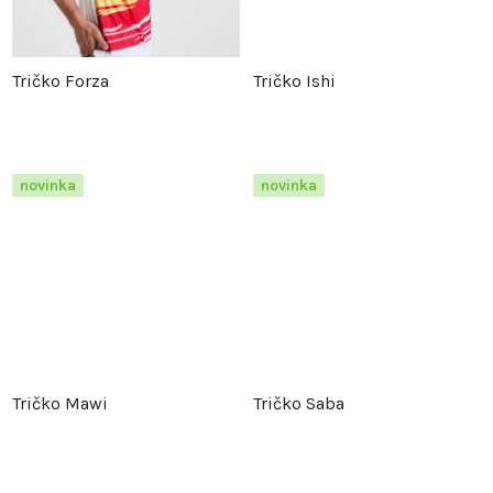
k
t
t
ů
Tričko Forza
Tričko Ishi
ů
novinka
novinka
Tričko Mawi
Tričko Saba