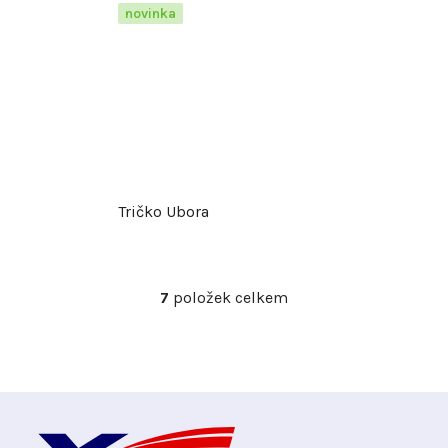
novinka
Tričko Ubora
7
položek celkem
O
v
l
á
d
Z
a