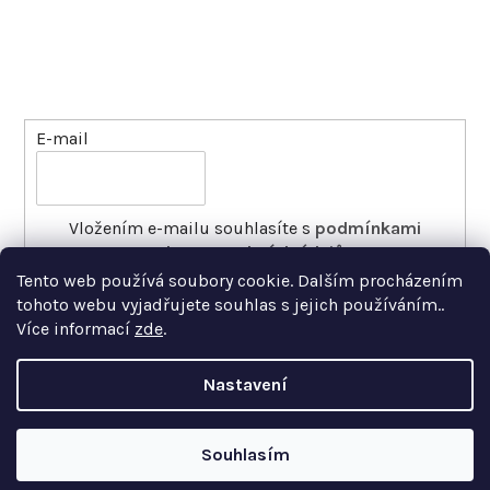
Odebírat newsletter
Vložte svůj e-mail a my vám budeme zasílat informace
o nových produktech na našem e-shopu.
E-mail
Vložením e-mailu souhlasíte s
podmínkami
ochrany osobních údajů
Tento web používá soubory cookie. Dalším procházením
PŘIHLÁSIT SE
tohoto webu vyjadřujete souhlas s jejich používáním..
Více informací
zde
.
Nastavení
Copyright 2026
Xfer
. Všechna práva vyhrazena.
Souhlasím
Vytvořil Shoptet Premium