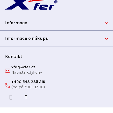
c
á
í
p
p
r
Informace
v
a
k
t
y
Informace o nákupu
v
í
ý
p
Kontakt
i
xfer
@
xfer.cz
s
u
+420 543 235 219