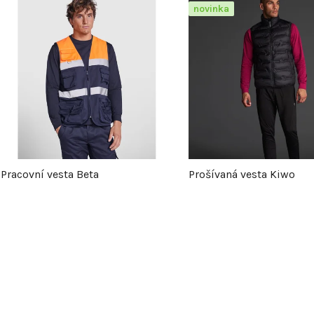
V
novinka
ý
p
s
p
Pracovní vesta Beta
Prošívaná vesta Kiwo
r
o
O
v
d
l
u
á