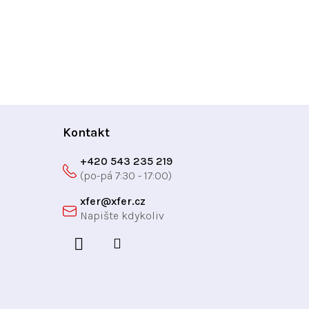
Kontakt
+420 543 235 219
xfer
@
xfer.cz