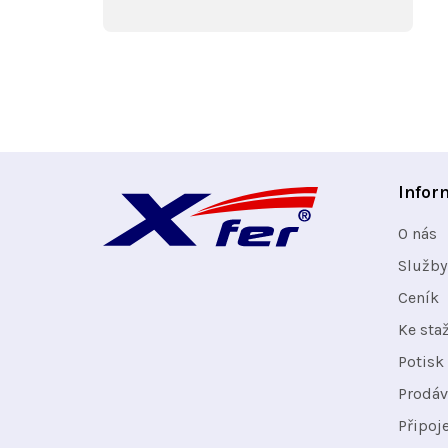
Z
Infor
á
O nás
p
Služby
Ceník
a
Ke sta
t
Potisk 
Prodáv
í
Připoj