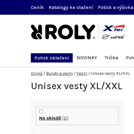
Přejít
Ceník
Katalogy ke stažení
Potisk a výšivka
na
obsah
NOVINKY
Trička
Pol
Potisk oblečení
Domů
/
Bundy a vesty
/
Vesty
/
Unisex vesty XL/XXL
Unisex vesty XL/XXL
P
o
Na skladě
2