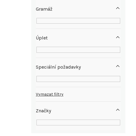
e
Gramáž
l
Úplet
Speciální požadavky
Vymazat filtry
Značky