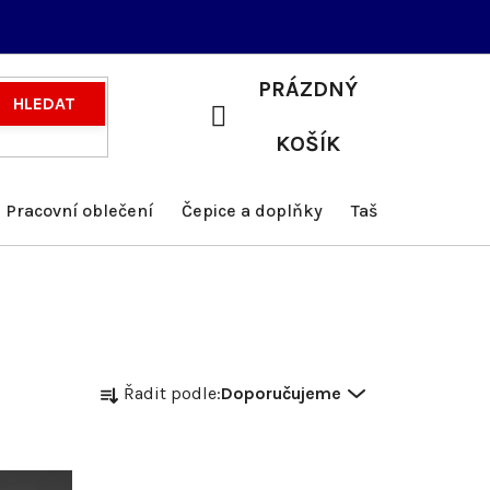
PRÁZDNÝ
HLEDAT
NÁKUPNÍ
KOŠÍK
KOŠÍK
Pracovní oblečení
Čepice a doplňky
Tašky a batohy
Ř
Řadit podle:
Doporučujeme
a