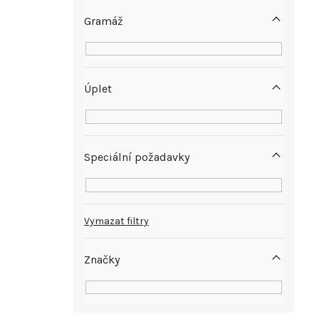
e
Gramáž
l
Úplet
Speciální požadavky
Vymazat filtry
Značky