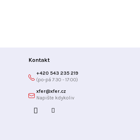
Kontakt
+420 543 235 219
xfer
@
xfer.cz