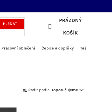
PRÁZDNÝ
HLEDAT
NÁKUPNÍ
KOŠÍK
KOŠÍK
Pracovní oblečení
Čepice a doplňky
Tašky a batohy
Ř
Řadit podle:
Doporučujeme
a