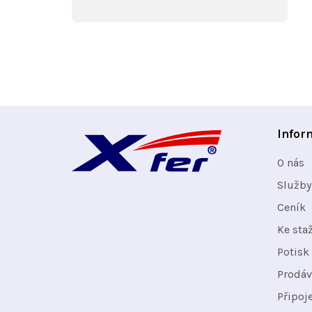
Z
Infor
á
O nás
p
Služby
Ceník
a
Ke sta
t
Potisk 
Prodáv
í
Připoj