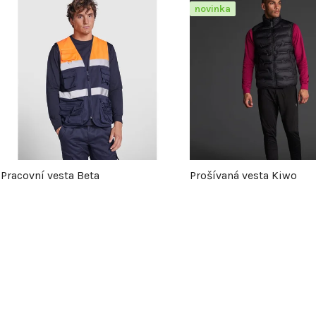
V
novinka
ý
p
s
p
Pracovní vesta Beta
Prošívaná vesta Kiwo
r
o
O
v
d
l
u
á