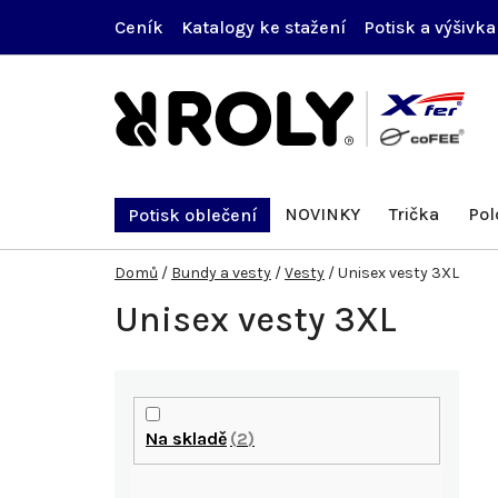
Přejít
Ceník
Katalogy ke stažení
Potisk a výšivka
na
obsah
NOVINKY
Trička
Pol
Potisk oblečení
Domů
/
Bundy a vesty
/
Vesty
/
Unisex vesty 3XL
Unisex vesty 3XL
P
o
Na skladě
2