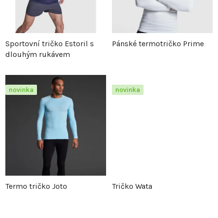
í
p
p
r
Sportovní tričko Estoril s
Pánské termotričko Prime
dlouhým rukávem
r
o
o
d
novinka
novinka
d
u
u
k
k
t
t
ů
Termo tričko Joto
Tričko Wata
ů