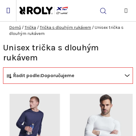
Přejít
na
Hledat
obsah
NÁK
KOŠ
Domů
/
Trička
/
Trička s dlouhým rukávem
/
Unisex trička s
dlouhým rukávem
Unisex trička s dlouhým
rukávem
Ř
V
Řadit podle:
Doporučujeme
a
ý
z
p
e
i
n
s