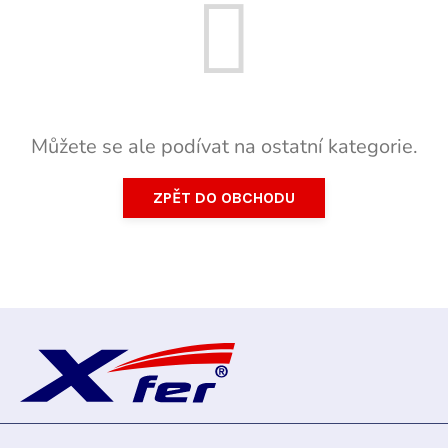
Můžete se ale podívat na ostatní kategorie.
ZPĚT DO OBCHODU
Z
á
p