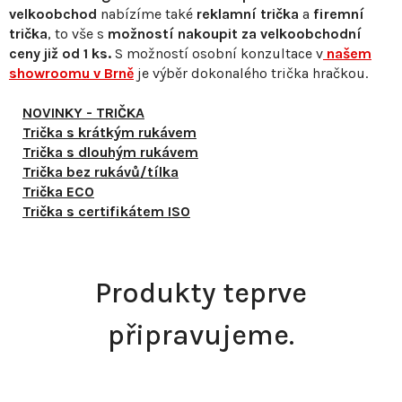
velkoobchod
nabízíme také
reklamní trička
a
firemní
trička
, to vše s
možností nakoupit za velkoobchodní
ceny již od 1 ks.
S
možností osobní konzultace v
našem
showroomu v Brně
je výběr dokonalého trička hračkou.
NOVINKY - TRIČKA
Trička s krátkým rukávem
Trička s dlouhým rukávem
Trička bez rukávů/tílka
Trička ECO
Trička s certifikátem ISO
Produkty teprve
připravujeme.