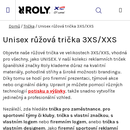
Přejít
na
Hledat
obsah
NÁK
KOŠ
Domů
/
Trička
/
Unisex růžová trička 3XS/XXS
Unisex růžová trička 3XS/XXS
Objevte naše růžové trička ve velikostech 3XS/XXS, vhodná
pro všechny, jako UNISEX. V naší kolekci reklamních triček
španělské značky Roly klademe důraz na kvalitní
materiály, pohodlné střihy a široké možnosti brandingu.
Díky tomu se hodí pro firemní prezentaci, týmové akce
nebo originální dárky. Upravit je můžete pomocí různých
technologií
potisku a výšivky
, takže snadno vytvoříte
jedinečný a profesionální vzhled.
Nezáleží, zda hledáte
trička pro zaměstnance
,
pro
sportovní týmy či kluby
,
trička s vlastní značkou
,
s
vlastním logem
nebo
firemním logem
, anebo
trička s
vlastním designem
. Jako
firemní sportovní reklamní