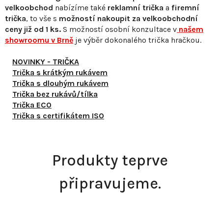
velkoobchod
nabízíme také
reklamní trička
a
firemní
trička
, to vše s
možností nakoupit za velkoobchodní
ceny již od 1 ks.
S
možností osobní konzultace v
našem
showroomu v Brně
je výběr dokonalého trička hračkou.
NOVINKY - TRIČKA
Trička s krátkým rukávem
Trička s dlouhým rukávem
Trička bez rukávů/tílka
Trička ECO
Trička s certifikátem ISO
Produkty teprve
připravujeme.