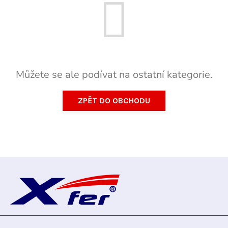
Můžete se ale podívat na ostatní kategorie.
ZPĚT DO OBCHODU
Z
á
p