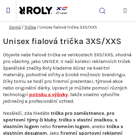
Přejít
na
Hledat
obsah
NÁK
KOŠ
Domů
/
Trička
/
Unisex fialová trička 3XS/XXS
Unisex fialová trička 3XS/XXS
Objevte naše fialové trička ve velikostech 3XS/XXS, vhodná
pro všechny, jako UNISEX. V naší kolekci reklamních triček
španělské značky Roly klademe důraz na kvalitní
materiály, pohodlné střihy a široké možnosti brandingu.
Díky tomu se hodí pro firemní prezentaci, týmové akce
nebo originální dárky. Upravit je můžete pomocí různých
technologií
potisku a výšivky
, takže snadno vytvoříte
jedinečný a profesionální vzhled.
Nezáleží, zda hledáte
trička pro zaměstnance
,
pro
sportovní týmy či kluby
,
trička s vlastní značkou
,
s
vlastním logem
nebo
firemním logem
, anebo
trička s
vlastním designem
. Jako
firemní sportovní reklamní