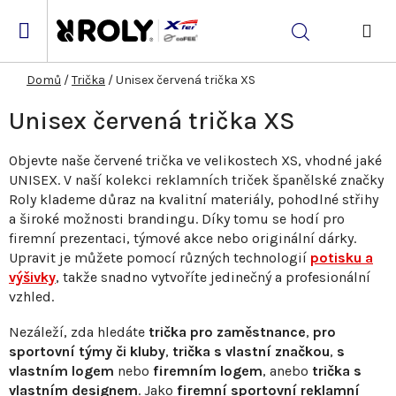
Přejít
na
Hledat
obsah
NÁK
KOŠ
Domů
/
Trička
/
Unisex červená trička XS
Unisex červená trička XS
Objevte naše červené trička ve velikostech XS, vhodné jaké
UNISEX. V naší kolekci reklamních triček španělské značky
Roly klademe důraz na kvalitní materiály, pohodlné střihy
a široké možnosti brandingu. Díky tomu se hodí pro
firemní prezentaci, týmové akce nebo originální dárky.
Upravit je můžete pomocí různých technologií
potisku a
výšivky
, takže snadno vytvoříte jedinečný a profesionální
vzhled.
Nezáleží, zda hledáte
trička pro zaměstnance
,
pro
sportovní týmy či kluby
,
trička s vlastní značkou
,
s
vlastním logem
nebo
firemním logem
, anebo
trička s
vlastním designem
. Jako
firemní sportovní reklamní