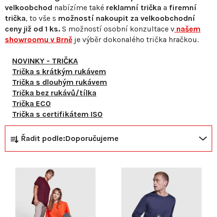
velkoobchod
nabízíme také
reklamní trička
a
firemní
trička
, to vše s
možností nakoupit za velkoobchodní
ceny již od 1 ks.
S
možností osobní konzultace v
našem
showroomu v Brně
je výběr dokonalého trička hračkou.
NOVINKY - TRIČKA
Trička s krátkým rukávem
Trička s dlouhým rukávem
Trička bez rukávů/tílka
Trička ECO
Trička s certifikátem ISO
Ř
V
Řadit podle:
Doporučujeme
a
ý
z
p
e
i