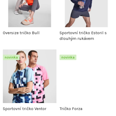
n
s
í
p
p
r
Oversize tričko Bull
Sportovní tričko Estoril s
dlouhým rukávem
r
o
o
d
novinka
novinka
d
u
u
k
k
t
t
ů
Sportovní tričko Ventor
Tričko Forza
ů