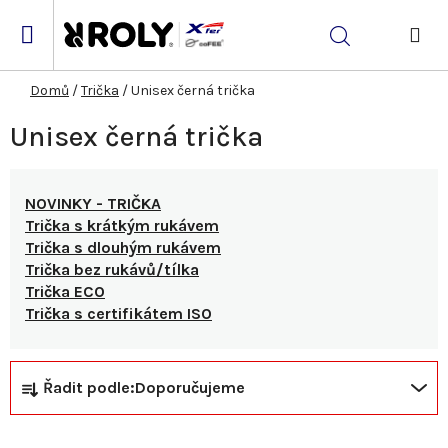
Přejít
na
Hledat
obsah
NÁK
KOŠ
Domů
/
Trička
/
Unisex černá trička
Unisex černá trička
NOVINKY - TRIČKA
Trička s krátkým rukávem
Trička s dlouhým rukávem
Trička bez rukávů/tílka
Trička ECO
Trička s certifikátem ISO
Ř
V
Řadit podle:
Doporučujeme
a
ý