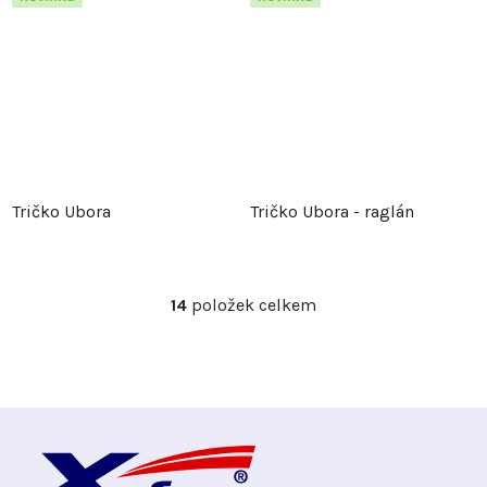
Tričko Ubora
Tričko Ubora - raglán
14
položek celkem
O
v
l
á
d
Z
a
c
á