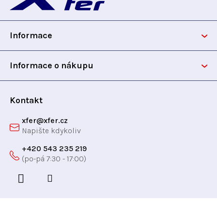
í
p
p
r
Informace
v
a
k
t
y
Informace o nákupu
v
í
ý
p
Kontakt
i
xfer
@
xfer.cz
s
u
+420 543 235 219