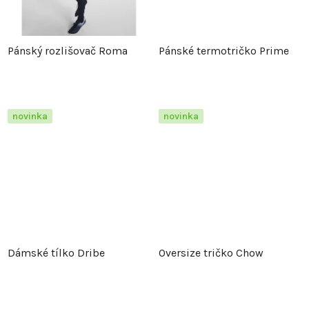
k
t
t
ů
Pánský rozlišovač Roma
Pánské termotričko Prime
ů
novinka
novinka
Dámské tílko Dribe
Oversize tričko Chow