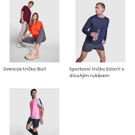
z
p
e
i
n
s
í
p
p
r
Oversize tričko Bull
Sportovní tričko Estoril s
dlouhým rukávem
r
o
o
d
d
u
u
k