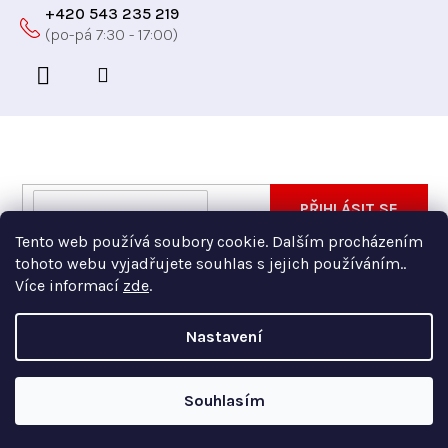
+420 543 235 219
Odebírat newsletter
Vložte svůj e-mail a my vám budeme zasílat informace
E-
PŘIHLÁSIT SE
o nových produktech na našem e-shopu.
mail
Tento web používá soubory cookie. Dalším procházením
Vložením e-mailu souhlasíte s
podmínkami ochrany
tohoto webu vyjadřujete souhlas s jejich používáním..
osobních údajů
Více informací
zde
.
Nastavení
Copyright 2026
Xfer
. Všechna práva vyhrazena.
Souhlasím
Vytvořil Shoptet Premium