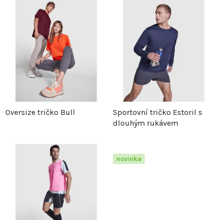
z
p
e
i
n
s
í
p
p
r
Oversize tričko Bull
Sportovní tričko Estoril s
dlouhým rukávem
r
o
o
d
novinka
d
u
u
k