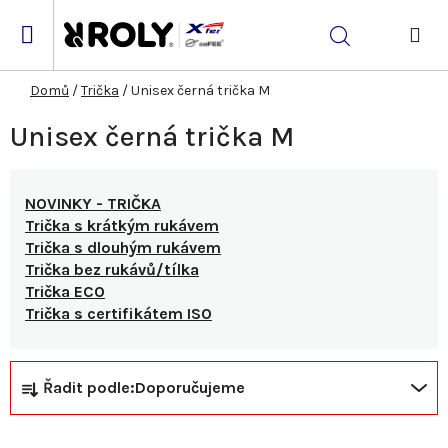
Přejít
na
Hledat
obsah
NÁK
KOŠ
Domů
/
Trička
/
Unisex černá trička M
Unisex černá trička M
NOVINKY - TRIČKA
Trička s krátkým rukávem
Trička s dlouhým rukávem
Trička bez rukávů/tílka
Trička ECO
Trička s certifikátem ISO
Ř
V
Řadit podle:
Doporučujeme
a
ý