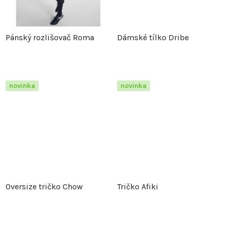
k
t
t
ů
Pánský rozlišovač Roma
Dámské tílko Dribe
ů
novinka
novinka
Oversize tričko Chow
Tričko Afiki