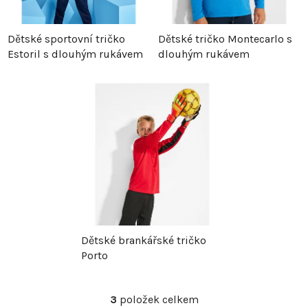
p
r
Dětské sportovní tričko
Dětské tričko Montecarlo s
Estoril s dlouhým rukávem
dlouhým rukávem
r
o
o
d
d
u
u
k
k
t
t
ů
Dětské brankářské tričko
ů
Porto
3
položek celkem
O