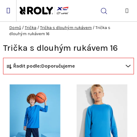
Přejít
na
Hledat
obsah
NÁK
KOŠ
Domů
/
Trička
/
Trička s dlouhým rukávem
/
Trička s
dlouhým rukávem 16
Trička s dlouhým rukávem 16
Ř
V
Řadit podle:
Doporučujeme
a
ý
z
p
e
i
n
s
í
p