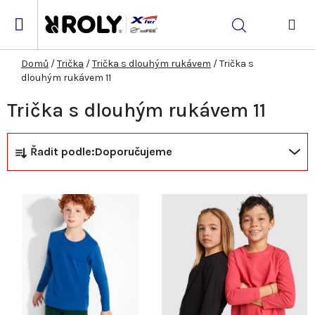
Přejít
na
Hledat
obsah
NÁK
KOŠ
Domů
/
Trička
/
Trička s dlouhým rukávem
/
Trička s
dlouhým rukávem 11
Trička s dlouhým rukávem 11
Ř
V
Řadit podle:
Doporučujeme
a
ý
z
p
e
i
n
s
í
p