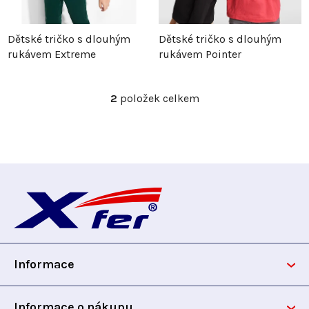
p
r
Dětské tričko s dlouhým
Dětské tričko s dlouhým
rukávem Extreme
rukávem Pointer
r
o
o
d
2
položek celkem
O
v
d
u
l
á
u
k
d
Z
a
k
t
c
á
t
ů
í
p
p
ů
r
Informace
v
a
k
t
y
Informace o nákupu