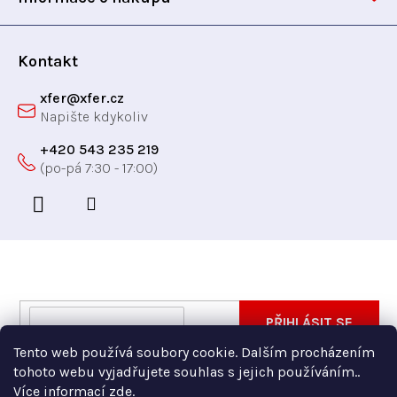
v
í
ý
p
Kontakt
i
xfer
@
xfer.cz
s
u
+420 543 235 219
Odebírat newsletter
Vložte svůj e-mail a my vám budeme zasílat informace
E-
PŘIHLÁSIT SE
o nových produktech na našem e-shopu.
mail
Tento web používá soubory cookie. Dalším procházením
Vložením e-mailu souhlasíte s
podmínkami ochrany
tohoto webu vyjadřujete souhlas s jejich používáním..
osobních údajů
Více informací
zde
.