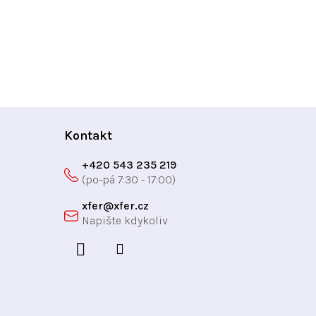
Kontakt
+420 543 235 219
xfer
@
xfer.cz