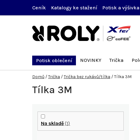
Přejít
Ceník
Katalogy ke stažení
Potisk a výšivka
na
obsah
NOVINKY
Trička
Pol
Potisk oblečení
Domů
/
Trička
/
Trička bez rukávů/tílka
/
Tílka 3M
Tílka 3M
P
o
Na skladě
1