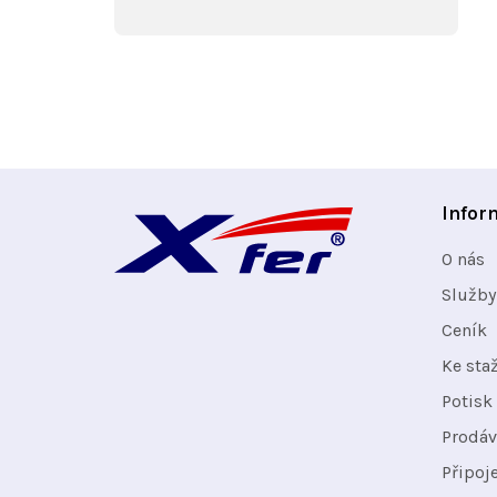
Z
Infor
á
O nás
p
Služby
Ceník
a
Ke sta
t
Potisk 
Prodáv
í
Připoj