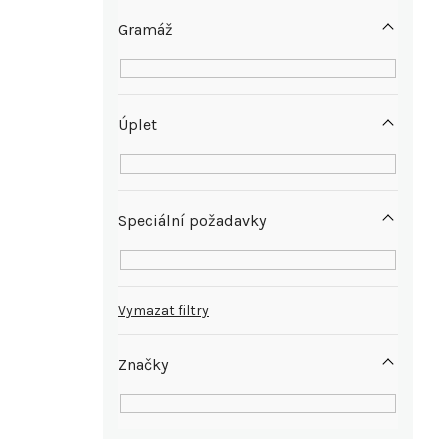
e
Gramáž
l
Úplet
Speciální požadavky
Vymazat filtry
Značky