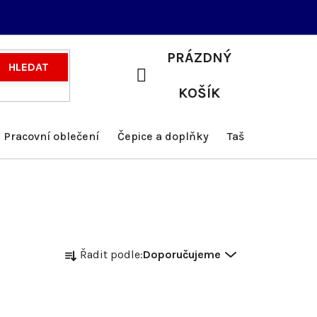
PRÁZDNÝ
HLEDAT
NÁKUPNÍ
KOŠÍK
KOŠÍK
Pracovní oblečení
Čepice a doplňky
Tašky a batohy
Ř
Řadit podle:
Doporučujeme
a