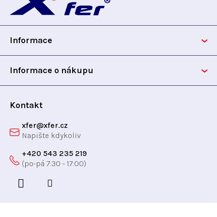
á
t
ů
í
p
p
ů
r
Informace
v
a
k
t
y
Informace o nákupu
v
í
ý
p
Kontakt
i
xfer
@
xfer.cz
s
u
+420 543 235 219