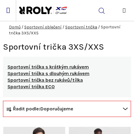
Přejít
na
Hledat
obsah
NÁK
KOŠ
Domů
/
Sportovní oblečení
/
Sportovní trička
/
Sportovní
trička 3XS/XXS
Sportovní trička 3XS/XXS
Sportovní trička s krátkým rukávem
Sportovní trička s dlouhým rukávem
Sportovní trička bez rukávů/tílka
Sportovní trička ECO
Ř
V
Řadit podle:
Doporučujeme
a
ý