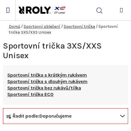
Přejít
na
Hledat
obsah
NÁK
KOŠ
Domů
/
Sportovní oblečení
/
Sportovní trička
/
Sportovní
trička 3XS/XXS Unisex
Sportovní trička 3XS/XXS
Unisex
Sportovní trička s krátkým rukávem
Sportovní trička s dlouhým rukávem
Sportovní trička bez rukávů/tílka
Sportovní trička ECO
Ř
V
Řadit podle:
Doporučujeme
a
ý