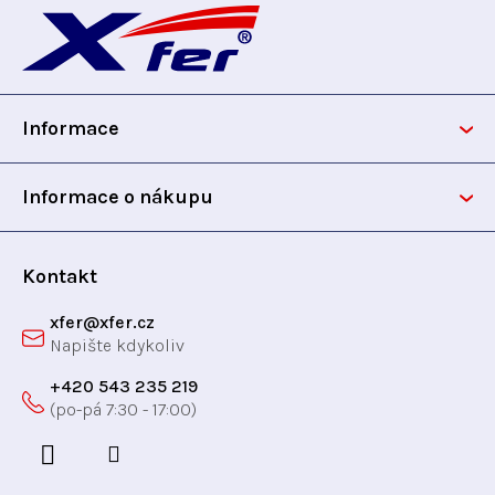
a
k
t
c
á
t
ů
í
p
p
ů
r
Informace
v
a
k
t
y
Informace o nákupu
v
í
ý
p
Kontakt
i
xfer
@
xfer.cz
s
u
+420 543 235 219