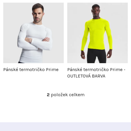
z
p
e
i
n
s
í
p
p
r
Pánské termotričko Prime
Pánské termotričko Prime -
OUTLETOVÁ BARVA
r
o
o
d
2
položek celkem
O
v
d
u
l
á
u
k
d
Z