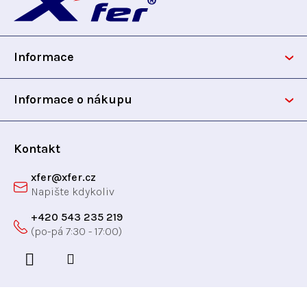
á
t
ů
í
p
p
ů
r
Informace
v
a
k
t
y
Informace o nákupu
v
í
ý
p
Kontakt
i
xfer
@
xfer.cz
s
u
+420 543 235 219