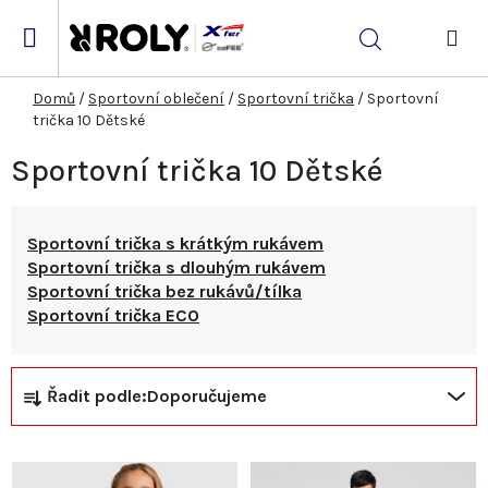
Přejít
na
Hledat
obsah
NÁK
KOŠ
Domů
/
Sportovní oblečení
/
Sportovní trička
/
Sportovní
trička 10 Dětské
Sportovní trička 10 Dětské
Sportovní trička s krátkým rukávem
Sportovní trička s dlouhým rukávem
Sportovní trička bez rukávů/tílka
Sportovní trička ECO
Ř
V
Řadit podle:
Doporučujeme
a
ý