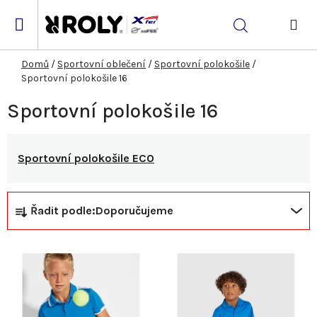
Přejít
na
Hledat
obsah
NÁK
KOŠ
Domů
/
Sportovní oblečení
/
Sportovní polokošile
/
Sportovní polokošile 16
Sportovní polokošile 16
Sportovní polokošile ECO
Ř
V
Řadit podle:
Doporučujeme
a
ý
z
p
e
i