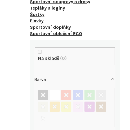
Sportovní soupravy a dresy
Tepláky a legíny
Šortky
Plavky
Sportovní doplňky
Sportovní oblečení ECO
P
o
Na skladě
0
s
Barva
t
r
a
i
n