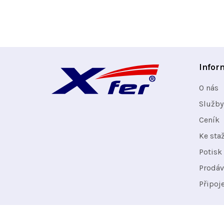
Z
Infor
á
O nás
p
Služby
Ceník
a
Ke sta
t
Potisk 
Prodáv
í
Připoj