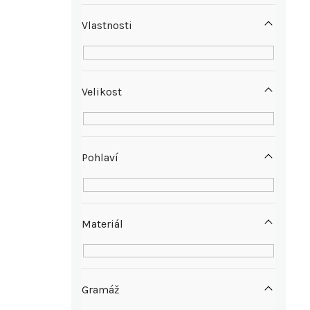
n
Vlastnosti
í
p
Velikost
a
n
Pohlaví
e
l
Materiál
Gramáž