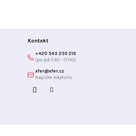
Kontakt
+420 543 235 219
xfer
@
xfer.cz