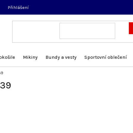
Přihlášení
okošile
Mikiny
Bundy a vesty
Sportovní oblečení
39
/39