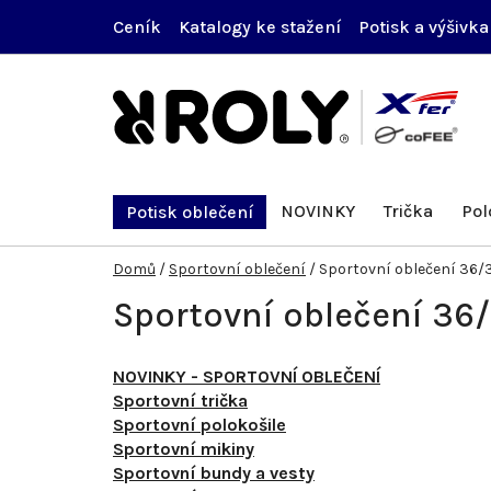
Přejít
Ceník
Katalogy ke stažení
Potisk a výšivka
na
obsah
NOVINKY
Trička
Pol
Potisk oblečení
Domů
/
Sportovní oblečení
/
Sportovní oblečení 36/
Sportovní oblečení 36
NOVINKY - SPORTOVNÍ OBLEČENÍ
Sportovní trička
Sportovní polokošile
Sportovní mikiny
Sportovní bundy a vesty