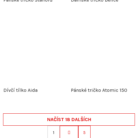
Dívčí tílko Aida
Pánské tričko Atomic 150
NAČÍST 18 DALŠÍCH
1
5
S