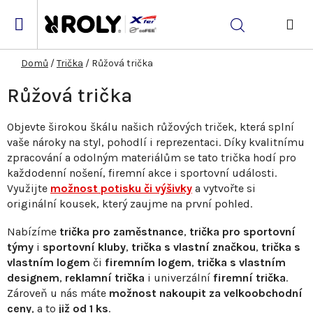
Přejít
na
Hledat
obsah
NÁK
KOŠ
Domů
/
Trička
/
Růžová trička
Růžová trička
Objevte širokou škálu našich růžových triček, která splní
vaše nároky na styl, pohodlí i reprezentaci. Díky kvalitnímu
zpracování a odolným materiálům se tato trička hodí pro
každodenní nošení, firemní akce i sportovní události.
Využijte
možnost potisku či výšivky
a vytvořte si
originální kousek, který zaujme na první pohled.
Nabízíme
trička pro zaměstnance
,
trička pro sportovní
týmy
i
sportovní kluby
,
trička s vlastní značkou
,
trička s
vlastním logem
či
firemním logem
,
trička s vlastním
designem
,
reklamní trička
i univerzální
firemní trička
.
Zároveň u nás máte
možnost nakoupit za velkoobchodní
ceny
, a to
již od 1 ks
.