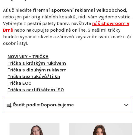
Ať už hledáte
firemní sportovní reklamní velkoobchod,
nebo jen pár originálních kousků, rádi vám vyjdeme vstříc.
Vybírejte z pestré palety barev, navštivte
náš showroom v
Brně
nebo nakupujte pohodlně online. S našimi tričky
budete vypadat skvěle a zároveň zvýrazníte svou značku či
osobní styl.
NOVINKY - TRIČKA
Trička s krátkým rukávem
Trička s dlouhým rukávem
Trička bez rukávů/tílka
Trička ECO
Trička s certifikátem ISO
Ř
V
Řadit podle:
Doporučujeme
a
ý
z
p