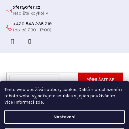
xfer
@
xfer.cz
+420 543 235 219
Odebírat newsletter
Vložte svůj e-mail a my vám budeme zasílat informace
E-
PŘIHLÁSIT SE
o nových produktech na našem e-shopu.
mail
Tento web používá soubory cookie. Dalším procházením
Vložením e-mailu souhlasíte s
podmínkami ochrany
tohoto webu vyjadřujete souhlas s jejich používáním..
osobních údajů
Více informací
zde
.
Nastavení
Copyright 2026
Xfer
. Všechna práva vyhrazena.