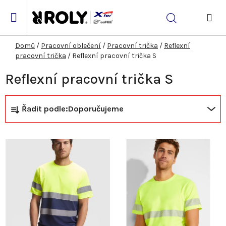
Přejít
na
Hledat
obsah
NÁK
KOŠ
Domů
/
Pracovní oblečení
/
Pracovní trička
/
Reflexní
pracovní trička
/
Reflexní pracovní trička S
Reflexní pracovní trička S
Ř
V
Řadit podle:
Doporučujeme
a
ý
z
p
e
i
n
s
í
p