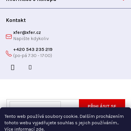
v
í
ý
p
Kontakt
i
xfer
@
xfer.cz
s
u
+420 543 235 219
Odebírat newsletter
Vložte svůj e-mail a my vám budeme zasílat informace
E-
PŘIHLÁSIT SE
o nových produktech na našem e-shopu.
mail
Tento web používá soubory cookie. Dalším procházením
Vložením e-mailu souhlasíte s
podmínkami ochrany
tohoto webu vyjadřujete souhlas s jejich používáním..
osobních údajů
Více informací
zde
.