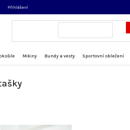
Přihlášení
okošile
Mikiny
Bundy a vesty
Sportovní oblečení
tašky
V