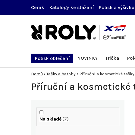
Přejít
Ceník
Katalogy ke stažení
Potisk a výšivka
na
obsah
NOVINKY
Trička
Pol
Potisk oblečení
Domů
/
Tašky a batohy
/
Příruční a kosmetické tašky
Příruční a kosmetické 
P
o
Na skladě
7