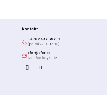
Kontakt
+420 543 235 219
xfer
@
xfer.cz