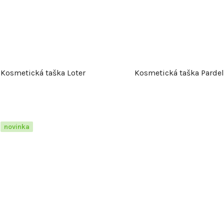
k
t
ů
Kosmetická taška Loter
Kosmetická taška Pardel
novinka