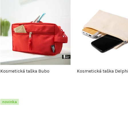
ý
p
s
p
Kosmetická taška Bubo
Kosmetická taška Delph
r
o
d
novinka
u