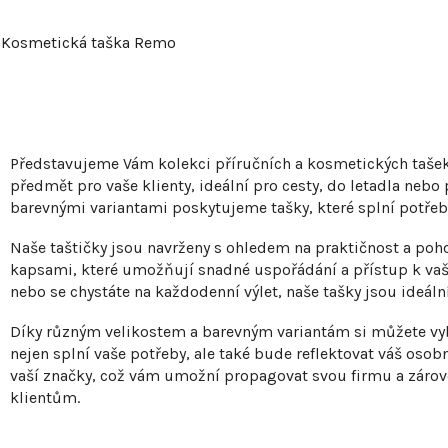
Kosmetická taška Remo
O
v
Představujeme Vám kolekci příručních a kosmetických tašek 
l
předmět pro vaše klienty, ideální pro cesty, do letadla nebo
barevnými variantami poskytujeme tašky, které splní potřeb
á
d
Naše taštičky jsou navrženy s ohledem na praktičnost a poh
a
kapsami, které umožňují snadné uspořádání a přístup k vaš
nebo se chystáte na každodenní výlet, naše tašky jsou ideá
c
í
Díky různým velikostem a barevným variantám si můžete vyb
p
nejen splní vaše potřeby, ale také bude reflektovat váš osob
vaší značky, což vám umožní propagovat svou firmu a záro
r
klientům.
v
k