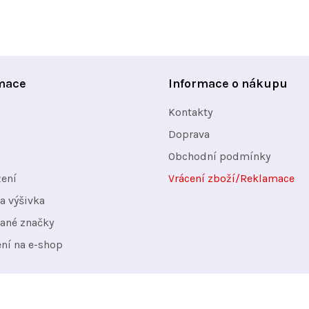
y
v
ý
p
mace
Informace o nákupu
i
s
Kontakty
u
Doprava
Obchodní podmínky
žení
Vrácení zboží/Reklamace
a výšivka
ané značky
ení na e-shop