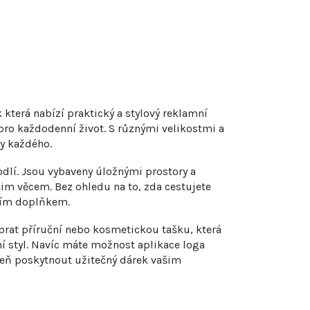
která nabízí praktický a stylový reklamní
 pro každodenní život. S různými velikostmi a
y každého.
odlí. Jsou vybaveny úložnými prostory a
im věcem. Bez ohledu na to, zda cestujete
lním doplňkem.
rat příruční nebo kosmetickou tašku, která
ní styl. Navíc máte možnost aplikace loga
veň poskytnout užitečný dárek vašim