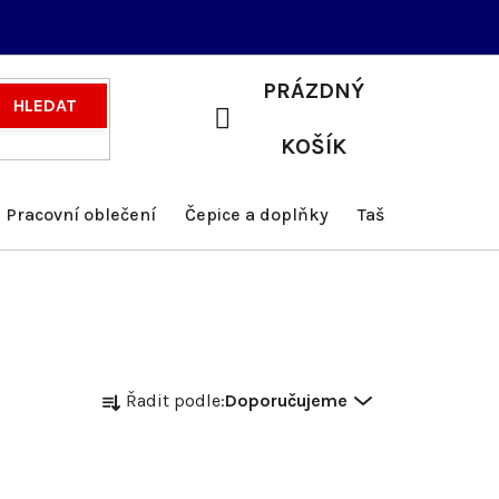
PRÁZDNÝ
HLEDAT
NÁKUPNÍ
KOŠÍK
KOŠÍK
Pracovní oblečení
Čepice a doplňky
Tašky a batohy
Ř
Řadit podle:
Doporučujeme
a