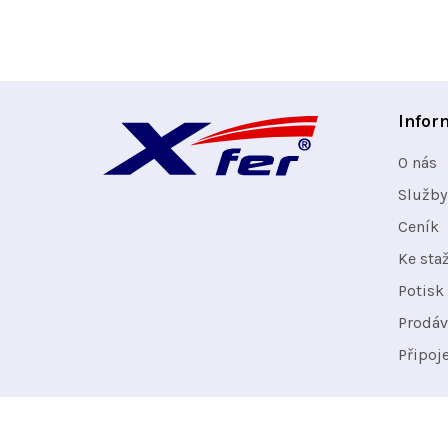
Z
Infor
á
O nás
p
Služby
Ceník
a
Ke sta
t
Potisk 
Prodáv
í
Připoj
Odebírat newsletter