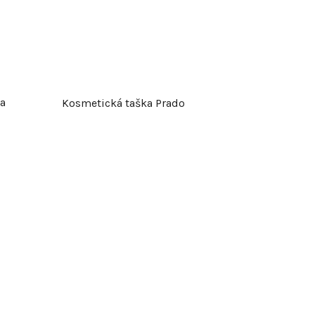
t
ů
a
Kosmetická taška Prado