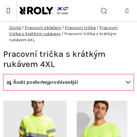
Přejít
na
Hledat
obsah
NÁK
KOŠ
Domů
/
Pracovní oblečení
/
Pracovní trička
/
Pracovní
trička s krátkým rukávem
/
Pracovní trička s krátkým
rukávem 4XL
Pracovní trička s krátkým
rukávem 4XL
Ř
V
Řadit podle:
Nejprodávanější
a
ý
z
p
e
i