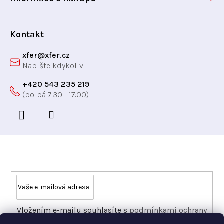
v
í
ý
p
Kontakt
i
xfer
@
xfer.cz
s
u
+420 543 235 219
Odebírat newsletter
Vložením e-mailu souhlasíte s
podmínkami ochrany
osobních údajů