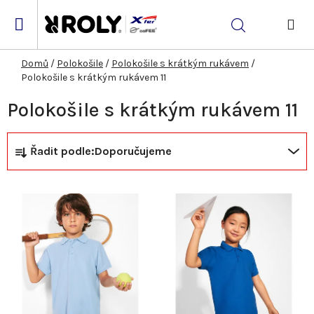
Přejít
na
Hledat
obsah
NÁK
KOŠ
Domů
/
Polokošile
/
Polokošile s krátkým rukávem
/
Polokošile s krátkým rukávem 11
Polokošile s krátkým rukávem 11
Ř
V
Řadit podle:
Doporučujeme
a
ý
z
p
e
i
n
s
í
p