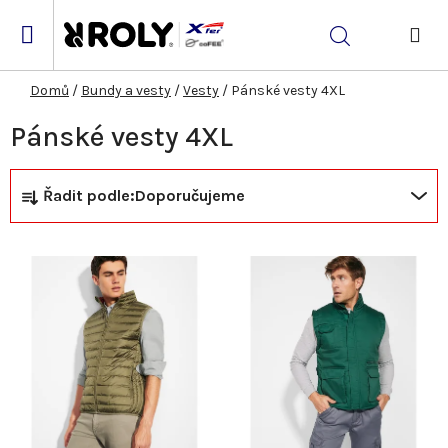
Přejít
na
Hledat
obsah
NÁK
KOŠ
Domů
/
Bundy a vesty
/
Vesty
/
Pánské vesty 4XL
Pánské vesty 4XL
Ř
V
Řadit podle:
Doporučujeme
a
ý
z
p
e
i
n
s
í
p