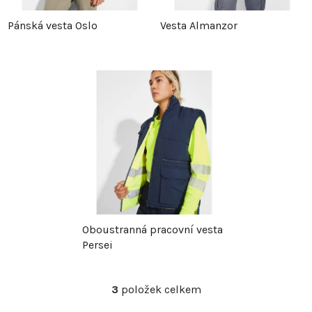
p
r
Pánská vesta Oslo
Vesta Almanzor
r
o
o
d
d
u
u
k
k
t
t
ů
Oboustranná pracovní vesta
ů
Persei
3
položek celkem
O