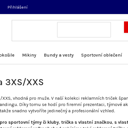
Přihlášení
okošile
Mikiny
Bundy a vesty
Sportovní oblečení
ka 3XS/XXS
S/XXS, vhodná pro muže. V naší kolekci reklamních triček špa
randingu. Díky tomu se hodí pro firemní prezentaci, týmové ak
 takže snadno vytvoříte jedinečný a profesionální vzhled.
pro sportovní týmy či kluby
,
trička s vlastní značkou
,
s vla