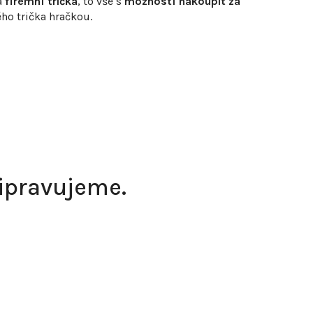
a
firemní trička
, to vše s
možností nakoupit za
ho trička hračkou.
řipravujeme.