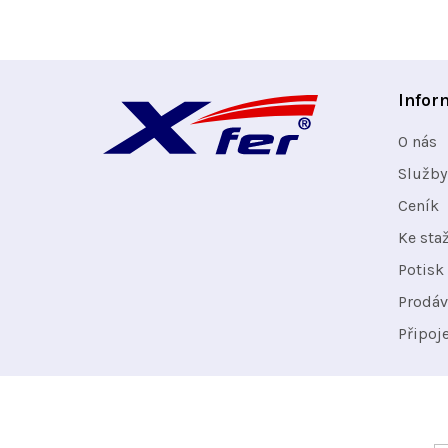
Z
Infor
á
O nás
p
Služby
Ceník
a
Ke sta
t
Potisk 
Prodáv
í
Připoj
Odebírat newsletter