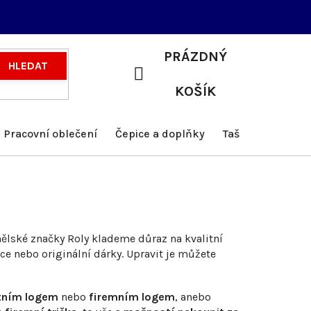
PRÁZDNÝ
HLEDAT
NÁKUPNÍ
KOŠÍK
KOŠÍK
Pracovní oblečení
Čepice a doplňky
Tašky a batohy
nělské značky Roly klademe důraz na kvalitní
ce nebo originální dárky. Upravit je můžete
stním logem
nebo
firemním logem
, anebo