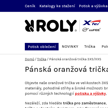
Přejít
Ceník
Katalogy ke stažení
Potisk a výšivka
na
obsah
NOVINKY
Trička
Pol
Potisk oblečení
Domů
/
Trička
/
Pánská oranžová trička 3XS/XXS
Pánská oranžová trič
Objevte naše oranžové trička ve velikostech 3X
materiály, pohodlné střihy a široké možnosti b
pomocí různých technologií
potisku a výšivky
,
Nezáleží, zda hledáte
trička pro zaměstnance
,