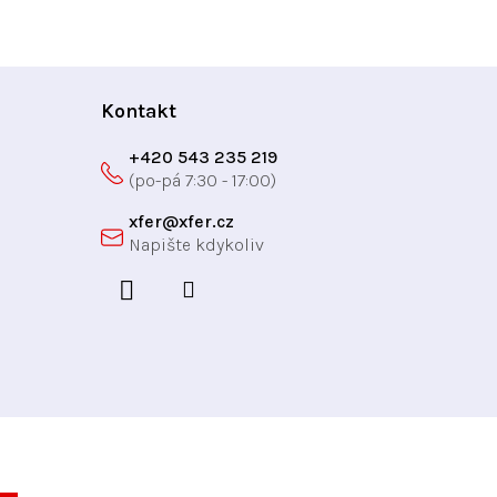
Kontakt
+420 543 235 219
xfer
@
xfer.cz