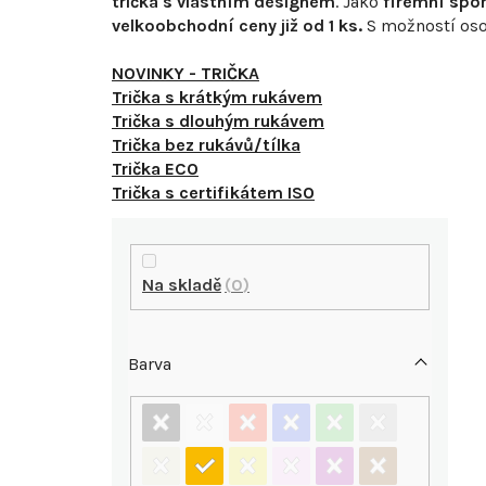
trička s vlastním designem
. Jako
firemní spo
velkoobchodní ceny již od 1 ks.
S
možností oso
NOVINKY - TRIČKA
Trička s krátkým rukávem
Trička s dlouhým rukávem
Trička bez rukávů/tílka
Trička ECO
Trička s certifikátem ISO
P
o
Na skladě
0
s
Barva
t
r