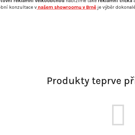
rtovní reklamní velkoobchod
nabízíme také
reklamní trička
bní konzultace v
našem showroomu v Brně
je výběr dokonalé
Produkty teprve p