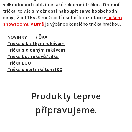
velkoobchod
nabízíme také
reklamní trička
a
firemní
trička
, to vše s
možností nakoupit za velkoobchodní
ceny již od 1 ks.
S
možností osobní konzultace v
našem
showroomu v Brně
je výběr dokonalého trička hračkou.
NOVINKY - TRIČKA
Trička s krátkým rukávem
Trička s dlouhým rukávem
Trička bez rukávů/tílka
Trička ECO
Trička s certifikátem ISO
Produkty teprve
připravujeme.