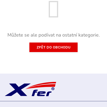
Můžete se ale podívat na ostatní kategorie.
ZPĚT DO OBCHODU
Z
á
p