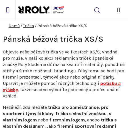
Přejít
na
Hledat
obsah
NÁK
KOŠ
Domů
/
Trička
/
Pánská béžová trička XS/S
Pánská béžová trička XS/S
Objevte naše béžové trička ve velikostech XS/S, vhodné
pro muže. V naší kolekci reklamních triček španělské
značky Roly klademe důraz na kvalitní materiály, pohodlné
střihy a široké možnosti brandingu. Díky tomu se hodí pro
firemní prezentaci, týmové akce nebo originální dárky.
Upravit je můžete pomocí různých technologií
potisku a
výšivky
, takže snadno vytvoříte jedinečný a profesionální
vzhled.
Nezáleží, zda hledáte
trička pro zaměstnance
,
pro
sportovní týmy či kluby
,
trička s vlastní značkou
,
s
vlastním logem
nebo
firemním logem
, anebo
trička s
vlastním designem
. Jako
firemní sportovní reklamní