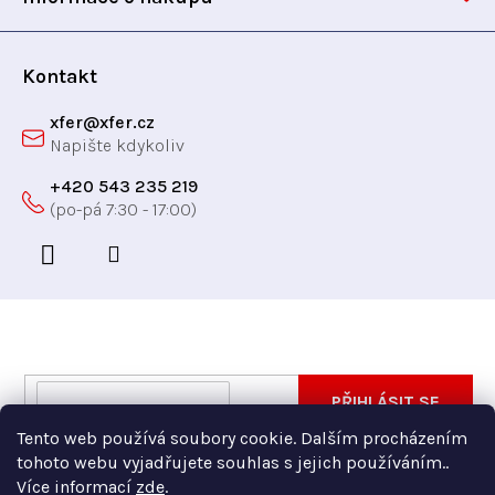
v
í
ý
p
Kontakt
i
xfer
@
xfer.cz
s
u
+420 543 235 219
Odebírat newsletter
Vložte svůj e-mail a my vám budeme zasílat informace
E-
PŘIHLÁSIT SE
o nových produktech na našem e-shopu.
mail
Tento web používá soubory cookie. Dalším procházením
Vložením e-mailu souhlasíte s
podmínkami ochrany
tohoto webu vyjadřujete souhlas s jejich používáním..
osobních údajů
Více informací
zde
.