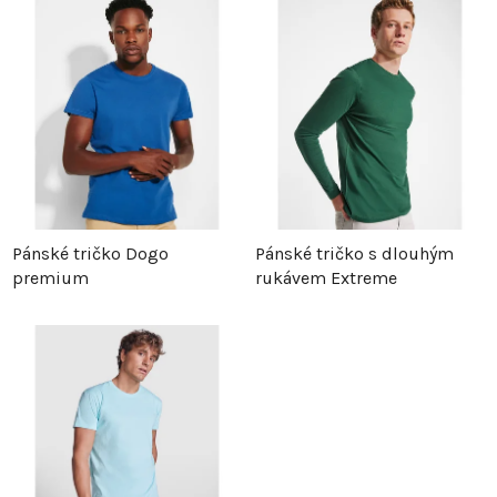
z
p
e
i
n
s
í
p
p
r
Pánské tričko Dogo
Pánské tričko s dlouhým
premium
rukávem Extreme
r
o
o
d
d
u
u
k