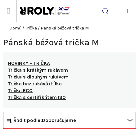
Přejít
na
Hledat
obsah
NÁK
KOŠ
Domů
/
Trička
/
Pánská béžová trička M
Pánská béžová trička M
NOVINKY - TRIČKA
Trička s krátkým rukávem
Trička s dlouhým rukávem
Trička bez rukávů/tílka
Trička ECO
Trička s certifikátem ISO
Ř
V
Řadit podle:
Doporučujeme
a
ý