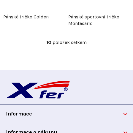
Pánské tričko Golden
Pánské sportovní tričko
Montecarlo
10
položek celkem
O
v
l
á
d
Z
a
c
á
í
p
p
r
Informace
v
a
k
t
y
Informace o nákupu