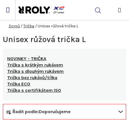
Přejít
na
Hledat
obsah
NÁK
KOŠ
Domů
/
Trička
/
Unisex růžová trička L
Unisex růžová trička L
NOVINKY - TRIČKA
Trička s krátkým rukávem
Trička s dlouhým rukávem
Trička bez rukávů/tílka
Trička ECO
Trička s certifikátem ISO
Ř
V
Řadit podle:
Doporučujeme
a
ý