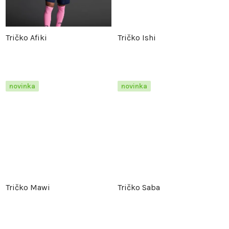
k
t
t
ů
Tričko Afiki
Tričko Ishi
ů
novinka
novinka
Tričko Mawi
Tričko Saba