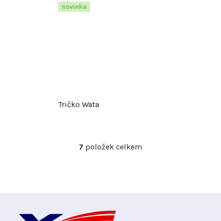
novinka
Tričko Wata
7
položek celkem
O
v
l
á
d
Z
a