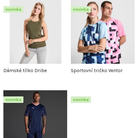
z
p
novinka
novinka
e
i
n
s
í
p
p
r
Dámské tílko Dribe
Sportovní tričko Ventor
r
o
o
d
novinka
novinka
d
u
u
k