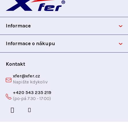
c
á
í
p
p
r
Informace
v
a
k
t
y
Informace o nákupu
v
í
ý
p
Kontakt
i
xfer
@
xfer.cz
s
u
+420 543 235 219