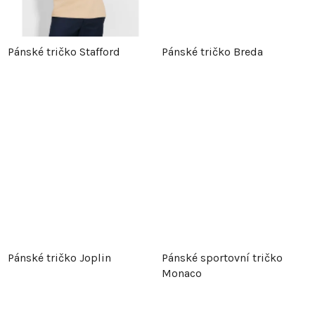
k
t
t
ů
Pánské tričko Stafford
Pánské tričko Breda
ů
Pánské tričko Joplin
Pánské sportovní tričko
Monaco