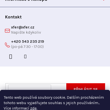
v
í
ý
p
Kontakt
i
xfer
@
xfer.cz
s
u
+420 543 235 219
Odebírat newsletter
Vložte svůj e-mail a my vám budeme zasílat informace
E-
PŘIHLÁSIT SE
o nových produktech na našem e-shopu.
mail
Tento web používá soubory cookie. Dalším procházením
Vložením e-mailu souhlasíte s
podmínkami ochrany
tohoto webu vyjadřujete souhlas s jejich používáním..
osobních údajů
Více informací
zde
.