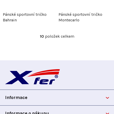
Pánské sportovní tričko
Pánské sportovní tričko
Bahrain
Montecarlo
10
položek celkem
O
v
l
á
d
Z
a
c
á
í
p
p
r
Informace
v
a
k
t
y
Informace o nákupu