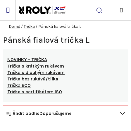
Přejít
na
Hledat
obsah
NÁK
KOŠ
Domů
/
Trička
/
Pánská fialová trička L
Pánská fialová trička L
NOVINKY - TRIČKA
Trička s krátkým rukávem
Trička s dlouhým rukávem
Trička bez rukávů/tílka
Trička ECO
Trička s certifikátem ISO
Ř
V
Řadit podle:
Doporučujeme
a
ý