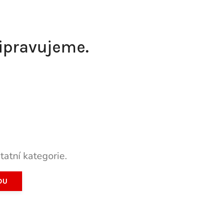
řipravujeme.
tatní kategorie.
DU