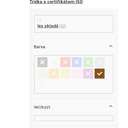
Trička s certifikátem ISO
P
o
Na skladě
0
s
Barva
t
r
a
n
n
Velikost
í