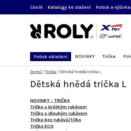
Přejít
Ceník
Katalogy ke stažení
Potisk a výšivka
na
obsah
NOVINKY
Trička
Pol
Potisk oblečení
Domů
/
Trička
/
Dětská hnědá trička L
Dětská hnědá trička L
NOVINKY - TRIČKA
Trička s krátkým rukávem
Trička s dlouhým rukávem
Trička bez rukávů/tílka
Trička ECO