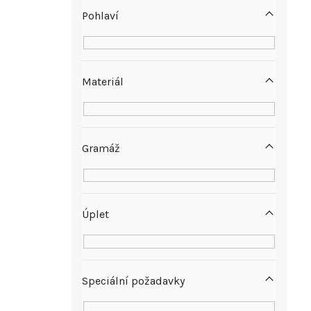
p
Pohlaví
a
n
Materiál
e
l
Gramáž
Úplet
Speciální požadavky