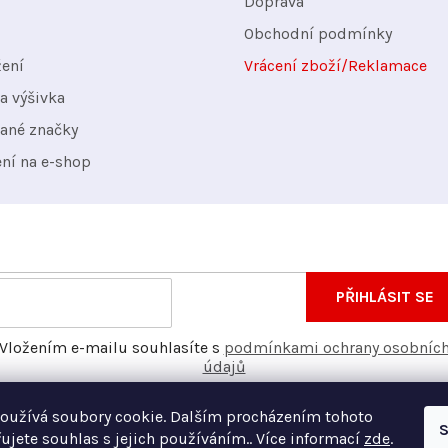
Doprava
Obchodní podmínky
žení
Vrácení zboží/Reklamace
a výšivka
ané značky
ení na e-shop
nformace o nových produktech na našem e-shopu.
E-
PŘIHLÁSIT SE
mail
Vložením e-mailu souhlasíte s
podmínkami ochrany osobníc
údajů
oužívá soubory cookie. Dalším procházením tohoto
S
ujete souhlas s jejich používáním.. Více informací
zde
.