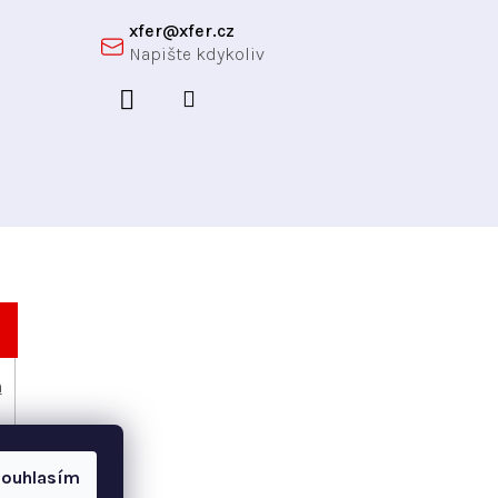
xfer
@
xfer.cz
h
ouhlasím