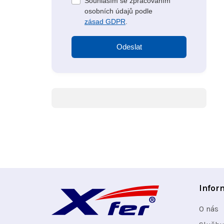
Souhlasím se zpracováním
osobních údajů podle
zásad GDPR
.
Odeslat
Z
Infor
á
O nás