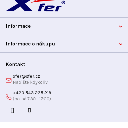
á
p
Informace
a
t
Informace o nákupu
í
Kontakt
xfer
@
xfer.cz
+420 543 235 219