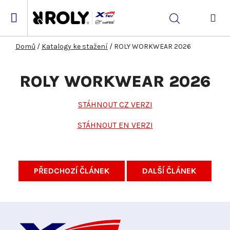
Přejít
na
Hledat
obsah
NÁK
KOŠ
Domů
/
Katalogy ke stažení
/
ROLY WORKWEAR 2026
ROLY WORKWEAR 2026
STÁHNOUT CZ VERZI
STÁHNOUT EN VERZI
PŘEDCHOZÍ ČLÁNEK
DALŠÍ ČLÁNEK
Z