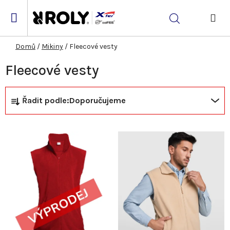
Přejít
na
Hledat
obsah
NÁK
KOŠ
Domů
/
Mikiny
/
Fleecové vesty
Fleecové vesty
Ř
V
Řadit podle:
Doporučujeme
a
ý
z
p
e
i
n
s
í
p