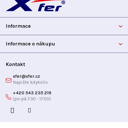
á
p
Informace
a
t
Informace o nákupu
í
Kontakt
xfer
@
xfer.cz
+420 543 235 219