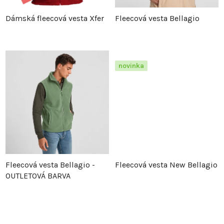
p
r
Dámská fleecová vesta Xfer
Fleecová vesta Bellagio
r
o
o
d
novinka
d
u
u
k
k
t
t
ů
Fleecová vesta Bellagio -
Fleecová vesta New Bellagio
ů
OUTLETOVÁ BARVA