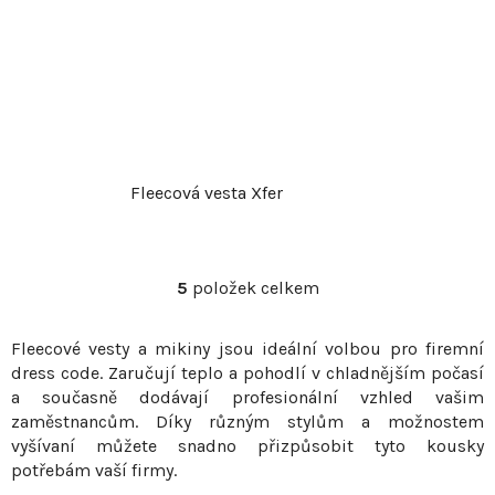
Fleecová vesta Xfer
5
položek celkem
O
v
Fleecové vesty a mikiny jsou ideální volbou pro firemní
l
dress code. Zaručují teplo a pohodlí v chladnějším počasí
á
a současně dodávají profesionální vzhled vašim
d
zaměstnancům. Díky různým stylům a možnostem
a
vyšívaní můžete snadno přizpůsobit tyto kousky
c
potřebám vaší firmy.
í