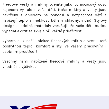
p
Fleecové vesty a mikiny oceníte jako volnočasový oděv
r
nejenom vy, ale i vaše děti. Naše mikiny a vesty jsou
v
navrženy s ohledem na pohodlí a bezpečnost dětí a
nabízejí teplo a měkkost během chladných dnů. Stylový
k
design a odolné materiály zaručují, že vaše děti budou
y
vypadat a cítit se skvěle při každé příležitosti.
v
ý
Vyberte si z naší kolekce fleecových mikin a vest, které
p
poskytnou teplo, komfort a styl ve vašem pracovním i
i
osobním prostředí!
s
Všechny námi nabízené fleecové mikiny a vesty jsou
u
vhodné na výšivku.
Z