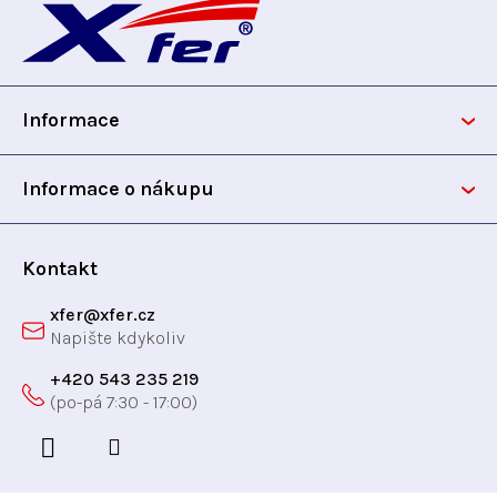
á
p
Informace
a
t
Informace o nákupu
í
Kontakt
xfer
@
xfer.cz
+420 543 235 219