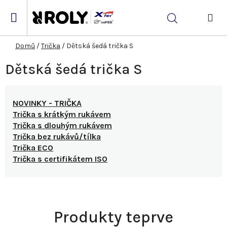
Přejít
na
Hledat
obsah
NÁK
KOŠ
Domů
/
Trička
/
Dětská šedá trička S
Dětská šedá trička S
NOVINKY - TRIČKA
Trička s krátkým rukávem
Trička s dlouhým rukávem
Trička bez rukávů/tílka
Trička ECO
Trička s certifikátem ISO
Produkty teprve