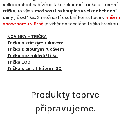
velkoobchod
nabízíme také
reklamní trička
a
firemní
trička
, to vše s
možností nakoupit za velkoobchodní
ceny již od 1 ks.
S
možností osobní konzultace v
našem
showroomu v Brně
je výběr dokonalého trička hračkou.
NOVINKY - TRIČKA
Trička s krátkým rukávem
Trička s dlouhým rukávem
Trička bez rukávů/tílka
Trička ECO
Trička s certifikátem ISO
Produkty teprve
připravujeme.