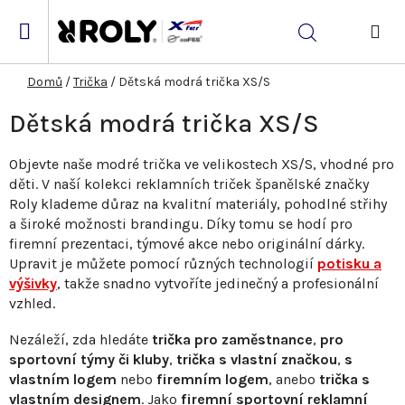
Přejít
na
Hledat
obsah
NÁK
KOŠ
Domů
/
Trička
/
Dětská modrá trička XS/S
Dětská modrá trička XS/S
Objevte naše modré trička ve velikostech XS/S, vhodné pro
děti. V naší kolekci reklamních triček španělské značky
Roly klademe důraz na kvalitní materiály, pohodlné střihy
a široké možnosti brandingu. Díky tomu se hodí pro
firemní prezentaci, týmové akce nebo originální dárky.
Upravit je můžete pomocí různých technologií
potisku a
výšivky
, takže snadno vytvoříte jedinečný a profesionální
vzhled.
Nezáleží, zda hledáte
trička pro zaměstnance
,
pro
sportovní týmy či kluby
,
trička s vlastní značkou
,
s
vlastním logem
nebo
firemním logem
, anebo
trička s
vlastním designem
. Jako
firemní sportovní reklamní