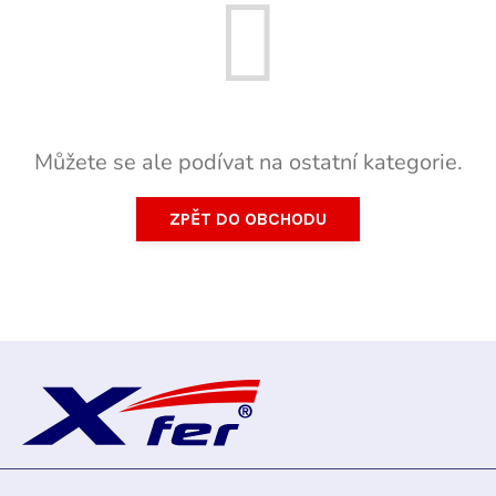
Můžete se ale podívat na ostatní kategorie.
ZPĚT DO OBCHODU
Z
á
p